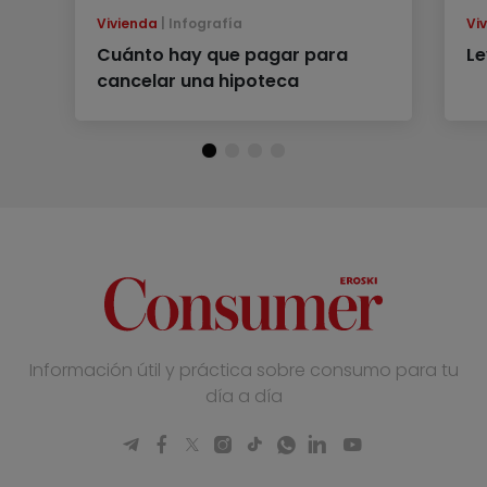
Vivienda
Infografía
Vi
Cuánto hay que pagar para
Le
cancelar una hipoteca
Información útil y práctica sobre consumo para tu
día a día