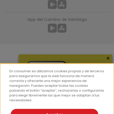
App del Camino de Santiago
×
Más información
¿Quiénes somos?
En consumer.es utilizamos cookies propias y de terceros
Hemeroteca
para asegurarnos que la web funciona de manera
correcta y ofrecerte una mejor experiencia de
Contacto
navegación. Puedes aceptar todas las cookies
pulsando el botón “aceptar”, rechazarlas o configurarlas
Prensa
para elegir libremente las que mejor se adaptan a tus
Corpus Lingüístico Consumer
necesidades.
© Fundación EROSKI