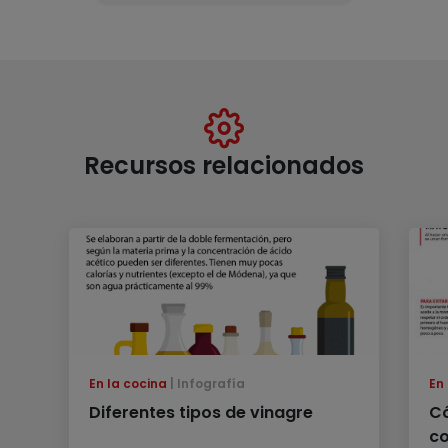
Recursos relacionados
En la cocina
Infografía
En
Diferentes tipos de vinagre
C
c