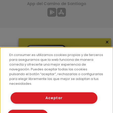
App del Camino de Santiago
×
Más información
¿Quiénes somos?
En consumer.es utilizamos cookies propias y de terceros
Hemeroteca
para asegurarnos que la web funciona de manera
correcta y ofrecerte una mejor experiencia de
Contacto
navegación. Puedes aceptar todas las cookies
pulsando el botón “aceptar”, rechazarlas o configurarlas
Prensa
para elegir libremente las que mejor se adaptan a tus
Corpus Lingüístico Consumer
necesidades.
© Fundación EROSKI
Aceptar
Aviso legal
Políticas de privacidad
Políticas de cookies