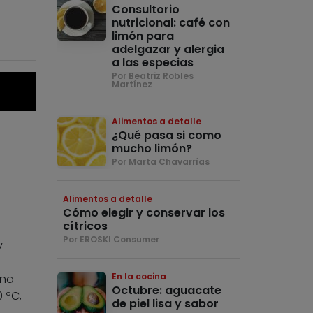
Consultorio
nutricional: café con
limón para
adelgazar y alergia
a las especias
Por Beatriz Robles
Martínez
Alimentos a detalle
¿Qué pasa si como
mucho limón?
Por Marta Chavarrías
Alimentos a detalle
Cómo elegir y conservar los
cítricos
Por EROSKI Consumer
y
En la cocina
una
Octubre: aguacate
 ºC,
de piel lisa y sabor