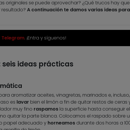
as originales se puede aprovechar? ¿Qué trucos hay que
r resultado?
A continuación te damos varias ideas para
y
Telegram
. ¡Entra y síguenos!
: seis ideas prácticas
omática
para aromatizar aceites, vinagretas, marinados e, incluso,
 paso es
lavar
bien el limón a fin de quitar restos de ceras 
lador muy fino
raspamos
la superficie hasta conseguir el
 no quitar la parte blanca. Colocamos el raspado sobre 
t o papel adecuado y
horneamos
durante dos horas a 100
arenilla de limón.