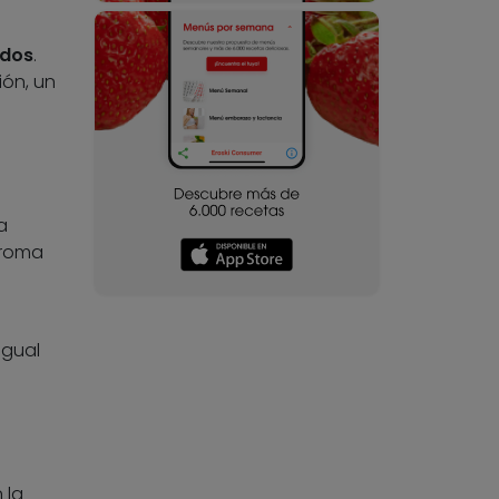
ados
.
ión, un
a
aroma
igual
 la