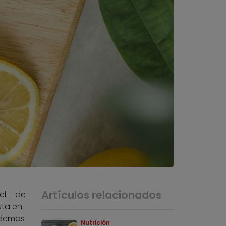
Artículos relacionados
iel —de
uta en
odemos
Nutrición