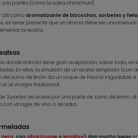
a la parrilla (como la salsa chimichurri).
y útil como
aromatizante de bizcochos, sorbetes y hel
os, es tener presente que un aroma debe ser una insinuac
ementar la receta.
 salsas
s donde el limón tiene gran aceptación; sobre todo, en l
adas. En ellas, la emulsión de un aceite templado (con 
o del zumo de limón da un toque de frescor inigualable a
r al vinagre tradicional.
de 3 partes de aceite por una parte de zumo de limón, al 
con vinagre de vino o de sidra.
ermeladas
n
pera
, con
albaricoque
o
jengibre
) dan mucho juego
en