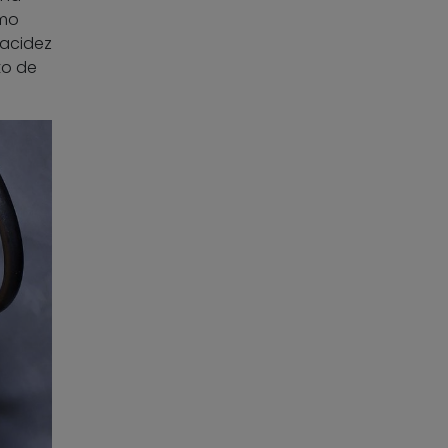
omo
 acidez
to de