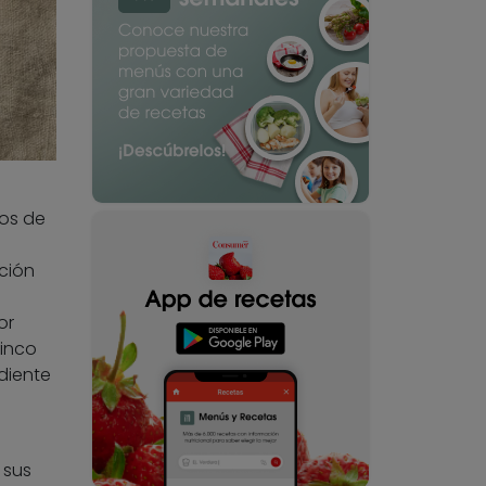
os de
ción
or
inco
diente
 sus