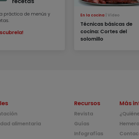
recetas
a práctica de menús y
En la cocina
Vídeo
etas.
Técnicas básicas de
cocina: Cortes del
scubrela!
solomillo
les
Recursos
Más in
ntación
Revista
¿Quién
idad alimentaria
Guías
Hemero
Infografías
Contac