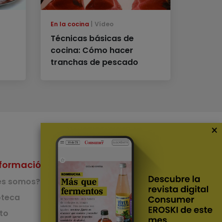
En la cocina
Vídeo
Técnicas básicas de
cocina: Cómo hacer
tranchas de pescado
×
formación
Nuestras Apps
es somos?
App de recetas
teca
to