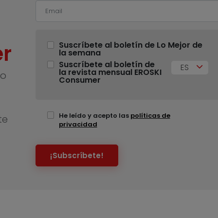
r
Suscríbete al boletín de Lo Mejor de
la semana
Suscríbete al boletín de
ES
la revista mensual EROSKI
no
Consumer
He leído y acepto las
políticas de
te
privacidad
¡Subscríbete!