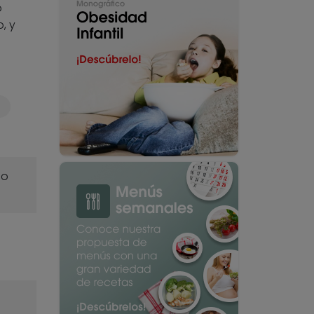
o
, y
o