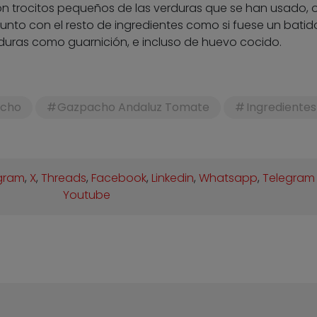
on trocitos pequeños de las verduras que se han usado, 
junto con el resto de ingredientes como si fuese un batido
duras como guarnición, e incluso de huevo cocido.
cho
Gazpacho Andaluz Tomate
Ingredientes
gram
,
X
,
Threads
,
Facebook
,
Linkedin
,
Whatsapp
,
Telegram
Youtube