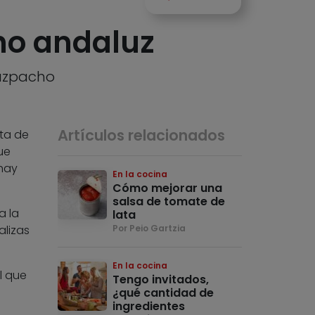
ho andaluz
gazpacho
Artículos relacionados
ta de
ue
 hay
En la cocina
Cómo mejorar una
salsa de tomate de
a la
lata
alizas
Por Peio Gartzia
En la cocina
l que
Tengo invitados,
¿qué cantidad de
ingredientes