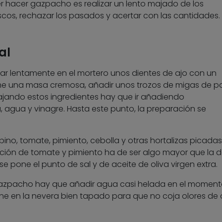
er hacer gazpacho es realizar un lento majado de los
scos, rechazar los pasados y acertar con las cantidades.
al
r lentamente en el mortero unos dientes de ajo con un
me una masa cremosa, añadir unos trozos de migas de p
jando estos ingredientes hay que ir añadiendo
 agua y vinagre. Hasta este punto, la preparación se
ino, tomate, pimiento, cebolla y otras hortalizas picadas
ión de tomate y pimiento ha de ser algo mayor que la d
se pone el punto de sal y de aceite de oliva virgen extra.
l gazpacho hay que añadir agua casi helada en el momen
ene en la nevera bien tapado para que no coja olores de 