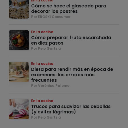
En la cocina
Cómo se hace el glaseado para
decorar los postres
Por EROSKI Consumer
En la cocina
Cómo preparar fruta escarchada
en diez pasos
Por Peio Gartzia
En la cocina
Dieta para rendir más en época de
exámenes: los errores más
frecuentes
Por Verónica Palomo
En la cocina
Trucos para suavizar las cebollas
(y evitar lágrimas)
Por Peio Gartzia