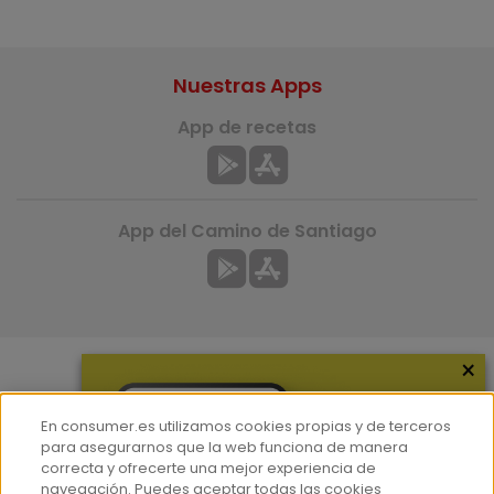
Nuestras Apps
App de recetas
App del Camino de Santiago
×
Más información
En consumer.es utilizamos cookies propias y de terceros
¿Quiénes somos?
para asegurarnos que la web funciona de manera
correcta y ofrecerte una mejor experiencia de
Hemeroteca
navegación. Puedes aceptar todas las cookies