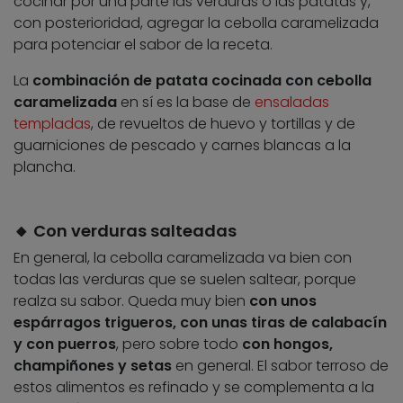
cocinar por una parte las verduras o las patatas y,
con posterioridad, agregar la cebolla caramelizada
para potenciar el sabor de la receta.
La
combinación de patata cocinada con cebolla
caramelizada
en sí es la base de
ensaladas
templadas
, de revueltos de huevo y tortillas y de
guarniciones de pescado y carnes blancas a la
plancha.
🔸 Con verduras salteadas
En general, la cebolla caramelizada va bien con
todas las verduras que se suelen saltear, porque
realza su sabor. Queda muy bien
con unos
espárragos trigueros, con unas tiras de calabacín
y con puerros
, pero sobre todo
con hongos,
champiñones y setas
en general. El sabor terroso de
estos alimentos es refinado y se complementa a la