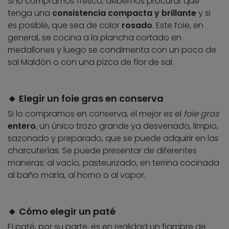
Si lo compramos fresco, debemos procurar que
tenga una
consistencia compacta y brillante
y si
es posible, que sea de color
rosado
. Este foie, en
general, se cocina a la plancha cortado en
medallones y luego se condimenta con un poco de
sal Maldón o con una pizca de flor de sal.
🔸 Elegir un foie gras en conserva
Si lo compramos en conserva, el mejor es el
foie gras
entero
, un único trozo grande ya desvenado, limpio,
sazonado y preparado, que se puede adquirir en las
charcuterías. Se puede presentar de diferentes
maneras: al vacío, pasteurizado, en terrina cocinada
al baño maría, al horno o al vapor.
🔸 Cómo elegir un paté
El paté, por su parte, es en realidad un fiambre de