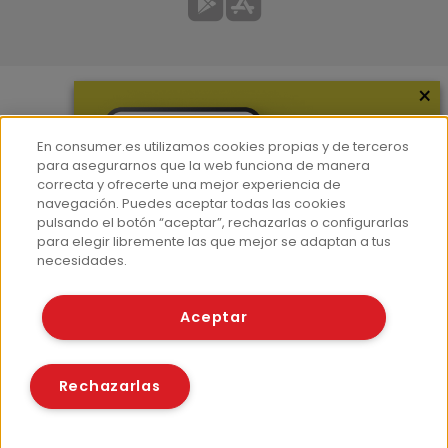
×
Más información
En consumer.es utilizamos cookies propias y de terceros
¿Quiénes somos?
para asegurarnos que la web funciona de manera
correcta y ofrecerte una mejor experiencia de
Hemeroteca
navegación. Puedes aceptar todas las cookies
Contacto
pulsando el botón “aceptar”, rechazarlas o configurarlas
para elegir libremente las que mejor se adaptan a tus
Prensa
necesidades.
Corpus Lingüístico Consumer
Aceptar
© Fundación EROSKI
Aviso legal
Políticas de privacidad
Rechazarlas
Políticas de cookies