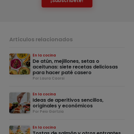
¡Subscríbete!
Artículos relacionados
En la cocina
De atún, mejillones, setas o
aceitunas: siete recetas deliciosas
para hacer paté casero
Por Laura Caorsi
En la cocina
Ideas de aperitivos sencillos,
originales y económicos
Por Peio Gartzia
En la cocina
Tostas de salmón y otros entrantes