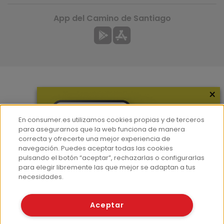
App del Camino de Santiago
×
Más información
¿Quiénes somos?
En consumer.es utilizamos cookies propias y de terceros
Hemeroteca
para asegurarnos que la web funciona de manera
correcta y ofrecerte una mejor experiencia de
Contacto
navegación. Puedes aceptar todas las cookies
pulsando el botón “aceptar”, rechazarlas o configurarlas
Prensa
para elegir libremente las que mejor se adaptan a tus
Corpus Lingüístico Consumer
necesidades.
© Fundación EROSKI
Aceptar
Aviso legal
Políticas de privacidad