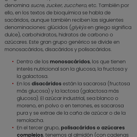
denomina
sucre
,
zucker
,
zucchero
, etc. También por
ello, en los textos de bioquímica se habla de
sacáridos, aunque también reciben las siguientes
denominaciones: glúcidos (
glykýs
en griego significa
dulce), carbohidratos, hidratos de carbono o
azúcares. Este gran grupo genérico se divide en
monosacáridos, disacáridos y polisacáridos.
Dentro de los
monosacáridos
, los que tienen
interés nutricional son la glucosa, la fructosa y
la galactosa.
En los
disacáridos
están la sacarosa (fructosa
más glucosa) y la lactosa (galactosa más
glucosa). El azúcar industrial, sea blanco o
moreno, en polvo o en terrones, es sacarosa
pura y se extrae de la caña de azúcar o de la
remolacha.
En el tercer grupo,
polisacáridos o azúcares
complejos
, tenemos al almidón (con cadenas