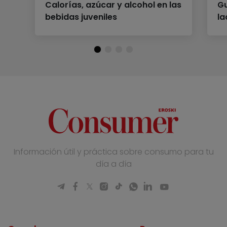
Calorías, azúcar y alcohol en las
G
bebidas juveniles
l
Información útil y práctica sobre consumo para tu
día a día