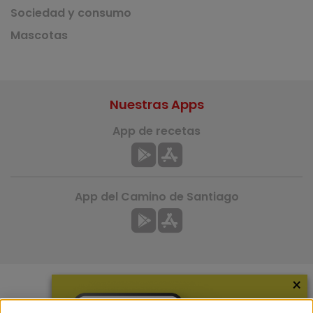
Sociedad y consumo
Mascotas
Nuestras Apps
App de recetas
App del Camino de Santiago
×
Más información