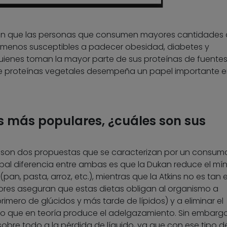
rman que las personas que consumen mayores cantidades
menos susceptibles a padecer obesidad, diabetes y
enes toman la mayor parte de sus proteínas de fuente
 de proteínas vegetales desempeña un papel importante e
s más populares, ¿cuáles son sus
son dos propuestas que se caracterizan por un consum
ipal diferencia entre ambas es que la Dukan reduce el mín
an, pasta, arroz, etc.), mientras que la Atkins no es tan e
tores aseguran que estas dietas obligan al organismo a
imero de glúcidos y más tarde de lípidos) y a eliminar el
lo que en teoría produce el adelgazamiento. Sin embargo
sobre todo a la pérdida de líquido, ya que con ese tipo d