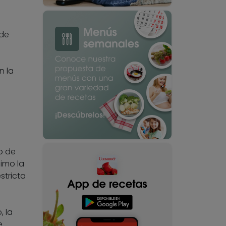
 de
s
n la
o de
imo la
stricta
, la
e