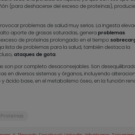
riñón (para deshacerse del exceso de proteínas), produc
ovocar problemas de salud muy serios. La ingesta elev
 alto aporte de grasas saturadas, genera
problemas
 exceso de proteínas prolongado en el tiempo
sobrecarg
rga lista de problemas para la salud, también destaca la
ncluso,
ataques de gota
.
tas son por completo desaconsejables. Son desequilibrad
s en diversos sistemas y órganos, incluyendo alteracio
o y ácido base, en el metabolismo óseo, en la función rena
Proteínas