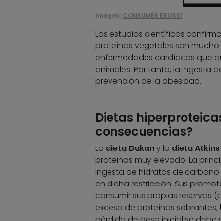
Imagen:
CONSUMER EROSKI
Los estudios científicos confi
proteínas vegetales son mucho 
enfermedades cardíacas que qui
animales. Por tanto, la ingesta
prevención de la obesidad.
Dietas hiperproteica
consecuencias?
La
dieta Dukan
y la
dieta Atkins
proteínas muy elevado. La princ
ingesta de hidratos de carbono (p
en dicha restricción. Sus promo
consumir sus propias reservas (pr
exceso de proteínas sobrantes, 
pérdida de peso inicial se debe 