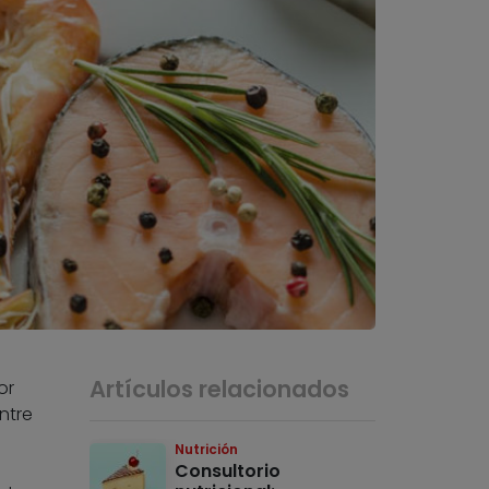
Artículos relacionados
or
ntre
Nutrición
Consultorio