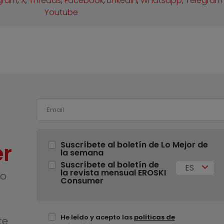
gram
,
X
,
Threads
,
Facebook
,
Linkedin
,
Whatsapp
,
Telegram
Youtube
r
Suscríbete al boletín de Lo Mejor de
la semana
Suscríbete al boletín de
ES
la revista mensual EROSKI
no
Consumer
He leído y acepto las
políticas de
te