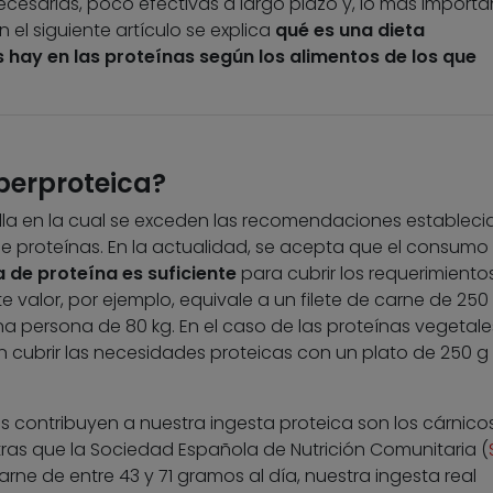
cesarias, poco efectivas a largo plazo y, lo más importa
 el siguiente artículo se explica
qué es una dieta
s hay en las proteínas según los alimentos de los que
perproteica?
lla en la cual se exceden las recomendaciones estableci
 de proteínas. En la actualidad, se acepta que el consum
a de proteína es suficiente
para cubrir los requerimiento
te valor, por ejemplo, equivale a un filete de carne de 250
 persona de 80 kg. En el caso de las proteínas vegetales
n cubrir las necesidades proteicas con un plato de 250 g
s contribuyen a nuestra ingesta proteica son los cárnico
tras que la Sociedad Española de Nutrición Comunitaria (
ne de entre 43 y 71 gramos al día, nuestra ingesta real