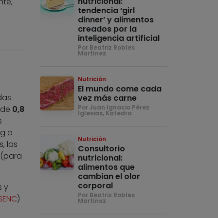
nutricional:
nte,
tendencia ‘girl
dinner’ y alimentos
creados por la
inteligencia artificial
Por Beatriz Robles
Martínez
Nutrición
El mundo come cada
das
vez más carne
Por Juan Ignacio Pérez
o de
0,8
Iglesias, Katedra
s
 g o
Nutrición
, las
Consultorio
 (para
nutricional:
alimentos que
cambian el olor
corporal
s y
Por Beatriz Robles
SENC
)
Martínez