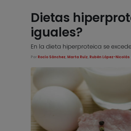
Dietas hiperprot
iguales?
En la dieta hiperproteica se exce
Por
Rocío Sánchez
,
Marta Ruíz
,
Rubén López-Nicolás