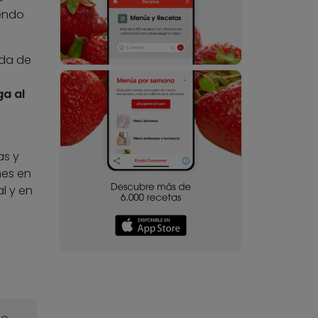
iendo
ada de
a al
as y
nes en
l y en