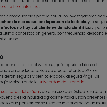
han surgido dudas sobre su eficacia e incluso se ha apun
rar la flora intestinal
.
tras consecuencias para la salud, los investigadores dan
chas de sus secuelas dependen de la dosis
, y la segu
efectos no hay suficiente evidencia científica
y, por ta
ta última contestación genera, con frecuencia, desconcie
í o un no.
to
ofrecer datos concluyentes, ¿qué seguridad tiene el
ndo un producto tóxico de efecto retardado? «Los
nsideran seguros y bien tolerados», asegura Ángel Gil,
logía Molecular de la
Universidad de Granada
.
o
sustitutos del azúcar
, pero su uso doméstico resulta el 
frecuencia es la industria agroalimentaria. Están presentes 
e lo que pensamos: se usan en la elaboración de multi