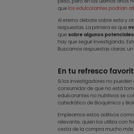
peso, pero en los últimos años 
que
los edulcorantes podrían alte
Al eterno debate sobre esta y o
respuestas. La primera es que
mu
que
sobre algunos potenciales 
hay que seguir investigando. Es
Buscamos respuestas claras: un s
En tu refresco favori
Si los investigadores no pueden 
consumidor de que no está toma
edulcorantes no nutritivos se co
catedrático de Bioquímica y Bio
Empleamos estos aditivos com
relevante; quien los utiliza con 
cesta de la compra mucho más d