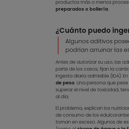
productos más o menos proces
preparados o bollería
.
¿Cuánto puedo inger
Algunos aditivos pose
podrían arruinar las e
Antes de autorizar su uso, las ad
parte de los casos, fijan la ca
ingesta diaria admisible (IDA). En
de peso
. Una persona que pese 
superar el nivel de toxicidad, te
al día.
El problema, explican los nutric
de consumo de los edulcorantes re
toman en exceso. Algunos de est
(como el
sirope de ágave o la 