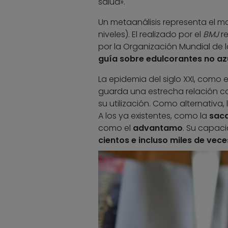
salud».
Un metaanálisis representa el ma
niveles). El realizado por el
BMJ
re
por la Organización Mundial de l
guía sobre edulcorantes no a
La epidemia del siglo XXI, como
guarda una estrecha relación c
su utilización. Como alternativa
A los ya existentes, como la
saca
como el
advantamo
. Su capaci
cientos e incluso miles de vece