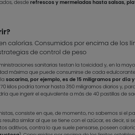
ados, desde
refrescos y mermeladas hasta salsas, pla
ir?
en calorías. Consumidos por encima de los lí
strategias de control de peso
ministraciones sanitarias testan la toxicidad y, en la mayo
ntidad máxima que puede consumirse de cada edulcorante,
 la
sacarina, por ejemplo, es de 15 miligramos por día y 
70 kilos podría tomar hasta 350 miligramos diarios y, par
ndría que ingerir el equivalente a más de 40 pastillas de s
ionistas, consiste en que, de momento, no sabemos si el p
sulta similar al que se tiene con el azúcar, es decir, si s
os aditivos, contra lo que suele pensarse, poseen calorí
fructosa
). Consumidos por encima de los límites establec