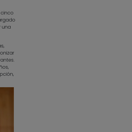
 cinco
cargado
r una
s,
onizar
rantes.
ños,
pción,