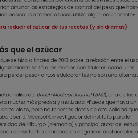
ían arruinar las estrategias de control del peso que hast
n básica: «No tomes azúcar, utiliza algún edulcorante».
ara reducir el azúcar de tus recetas (y sin dramas)
s que el azúcar
 que se hizo a finales de 2018 sobre la relación entre el us
delgazamiento saltó a los medios con titulares como: «Los
ra perder peso» o «Los edulcorantes no son una alternat
etaanálisis del
British Medical Journal
(
BMJ
), una de las r
 era mucho más precisa y matizada. «Puede que haya un
corto plazo, pero no tenemos datos de alta calidad que
a Joeri J. Meerpohl, investigador del Instituto para la
rsidad de Friburgo (Alemania) y principal autor del estudi
bas consistentes de impactos negativos destacables p