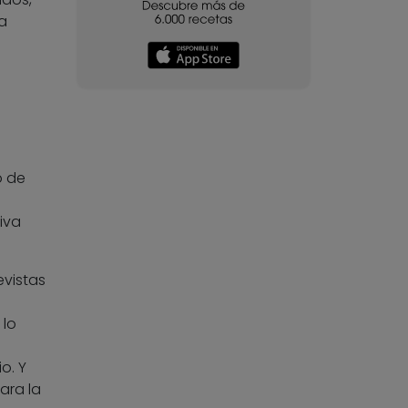
a
o de
iva
evistas
 lo
o. Y
ara la