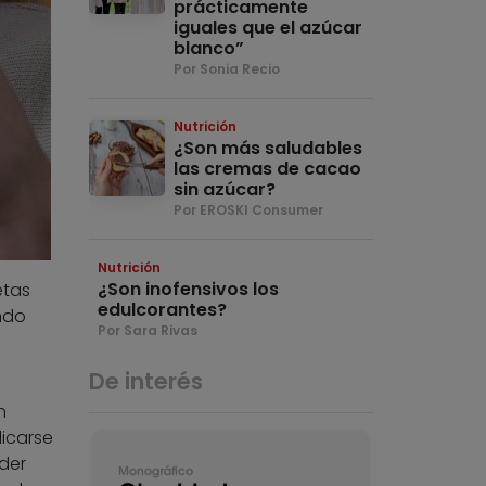
prácticamente
iguales que el azúcar
blanco”
Por Sonia Recio
Nutrición
¿Son más saludables
las cremas de cacao
sin azúcar?
Por EROSKI Consumer
Nutrición
¿Son inofensivos los
etas
edulcorantes?
ndo
Por Sara Rivas
De interés
n
icarse
rder