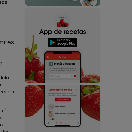
tos
mites
r
 la
kilo
a
acarina
atrón
e
as
idos,