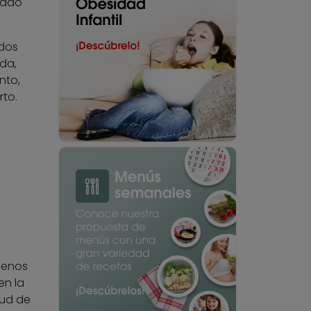
tado
 dos
nda,
nto,
rto.
menos
en la
tud de