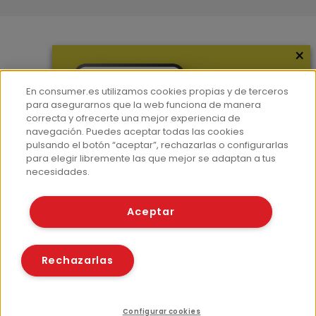
×
Más información
¿Quiénes somos?
En consumer.es utilizamos cookies propias y de terceros
Hemeroteca
para asegurarnos que la web funciona de manera
correcta y ofrecerte una mejor experiencia de
Contacto
navegación. Puedes aceptar todas las cookies
pulsando el botón “aceptar”, rechazarlas o configurarlas
Prensa
para elegir libremente las que mejor se adaptan a tus
Corpus Lingüístico Consumer
necesidades.
© Fundación EROSKI
Aceptar
Aviso legal
Políticas de privacidad
Políticas de cookies
Rechazarlas
Configurar cookies