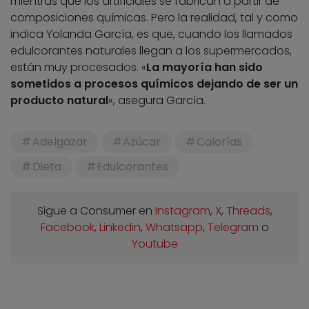
mientras que los artificiales se fabrican a partir de
composiciones químicas. Pero la realidad, tal y como
indica Yolanda García, es que, cuando los llamados
edulcorantes naturales llegan a los supermercados,
están muy procesados. «
La mayoría han sido
sometidos a procesos químicos dejando de ser un
producto natural
«, asegura García.
Adelgazar
Azúcar
Calorías
Dieta
Edulcorantes
Sigue a Consumer en
Instagram
,
X
,
Threads
,
Facebook
,
Linkedin
,
Whatsapp
,
Telegram
o
Youtube