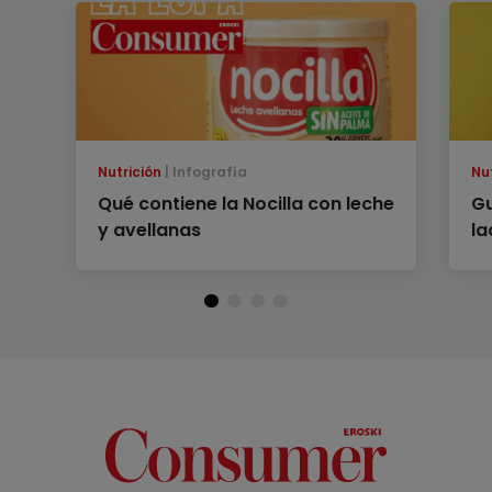
Nutrición
Infografía
Nu
Qué contiene la Nocilla con leche
G
y avellanas
l