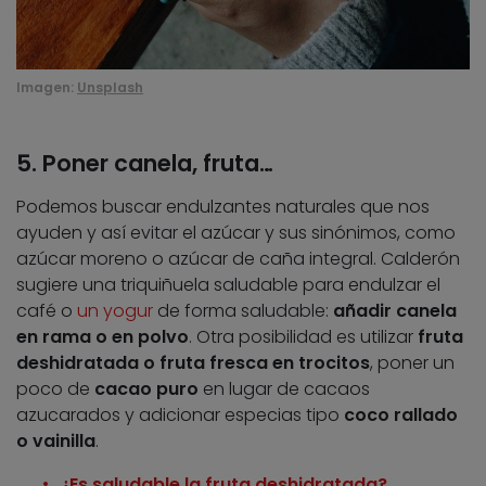
Imagen:
Unsplash
5. Poner canela, fruta…
Podemos buscar endulzantes naturales que nos
ayuden y así evitar el azúcar y sus sinónimos, como
azúcar moreno o azúcar de caña integral. Calderón
sugiere una triquiñuela saludable para endulzar el
café o
un yogur
de forma saludable:
añadir canela
en rama o en polvo
. Otra posibilidad es utilizar
fruta
deshidratada o fruta fresca en trocitos
, poner un
poco de
cacao puro
en lugar de cacaos
azucarados y adicionar especias tipo
coco rallado
o vainilla
.
¿Es saludable la fruta deshidratada?