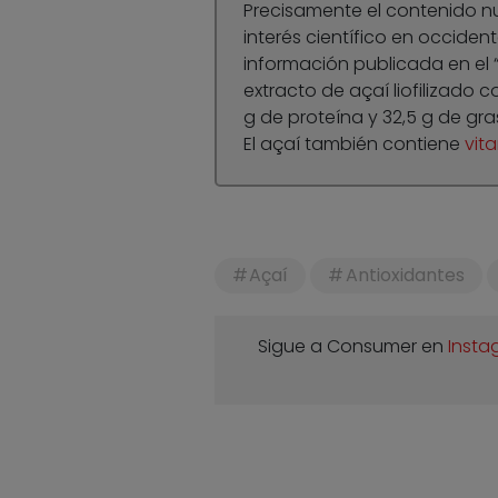
Precisamente el contenido nu
interés científico en occide
información publicada en el “
extracto de açaí liofilizado c
g de proteína y 32,5 g de gra
El açaí también contiene
vit
Açaí
Antioxidantes
Sigue a Consumer en
Insta