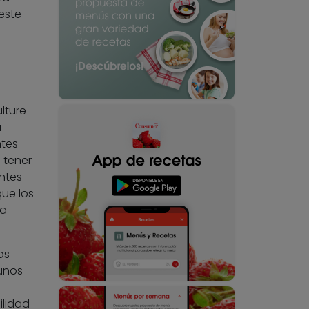
este
lture
a
ntes
 tener
ntes
que los
ma
os
gunos
ilidad