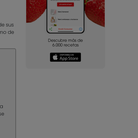
de sus
smo de
za
se