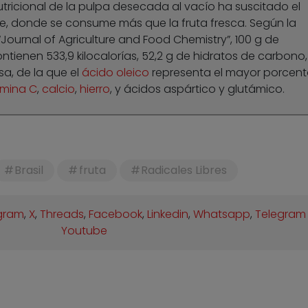
tricional de la pulpa desecada al vacío ha suscitado el
nte, donde se consume más que la fruta fresca. Según la
Journal of Agriculture and Food Chemistry”, 100 g de
ontienen 533,9 kilocalorías, 52,2 g de hidratos de carbono, 
sa, de la que el
ácido oleico
representa el mayor porcenta
amina C
,
calcio
,
hierro
, y ácidos aspártico y glutámico.
Brasil
fruta
Radicales Libres
gram
,
X
,
Threads
,
Facebook
,
Linkedin
,
Whatsapp
,
Telegram
Youtube