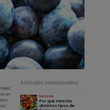
Artículos relacionados
pales
oma en
Nutrición
sumo
Por qué mezclar
distintos tipos de
ara