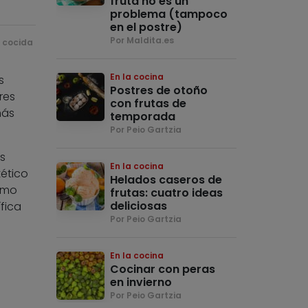
fruta no es un
problema (tampoco
en el postre)
Por Maldita.es
a cocida
En la cocina
s
Postres de otoño
res
con frutas de
más
temporada
Por Peio Gartzia
s
En la cocina
tético
Helados caseros de
omo
frutas: cuatro ideas
deliciosas
fica
Por Peio Gartzia
En la cocina
Cocinar con peras
en invierno
Por Peio Gartzia