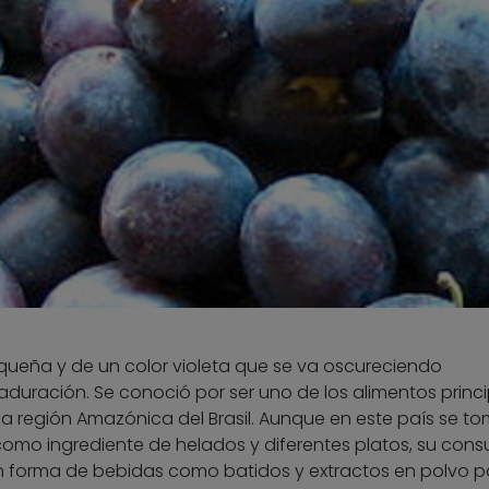
equeña y de un color violeta que se va oscureciendo
uración. Se conoció por ser uno de los alimentos princi
 la región Amazónica del Brasil. Aunque en este país se t
como ingrediente de helados y diferentes platos, su con
n forma de bebidas como batidos y extractos en polvo p