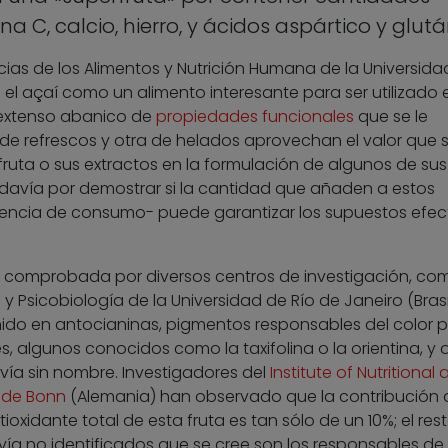
na C, calcio, hierro, y ácidos aspártico y glut
as de los Alimentos y Nutrición Humana de la Universida
o el açaí como un alimento interesante para ser utilizado 
 extenso abanico de
propiedades funcionales
que se le
e refrescos y otra de helados aprovechan el valor que 
 fruta o sus extractos en la formulación de algunos de sus
davía por demostrar si la cantidad que añaden a estos
uencia de consumo- puede garantizar los supuestos efec
do comprobada por diversos centros de investigación, com
sicobiología de la Universidad de Río de Janeiro (Brasil
ido en antocianinas, pigmentos responsables del color 
s, algunos conocidos como la taxifolina o la orientina, y 
ía sin nombre. Investigadores del
Institute of Nutritional
 de Bonn
(Alemania) han observado que la contribución d
xidante total de esta fruta es tan sólo de un 10%; el rest
ía no identificados que se cree son los responsables de 