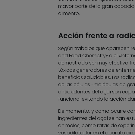
mayor parte de la gran capacidad
alimento.
Acción frente a radic
Según trabajos que aparecen rec
and Food Chemistry» o el «Intern
demostrado ser muy efectivo fren
tóxicos generadores de enferme
beneficios saludables. Los radi
de las células -moléculas de gra
antioxidantes del açaí son capa
funcional evitando la acción dañi
De momento, y como ocurre con o
ingredientes del açaí se han estud
animales, como ratas de experi
vasodilatador en el aparato circ