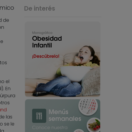
ámico
De interés
d de
en
se
tos
o el
). En
púrpura
otros
 and
e las
o se le
la