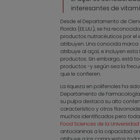
interesantes de vitami
Desde el Departamento de Cienci
Florida (EE.UU.), se ha reconocid
productos nutracéuticos por el
atribuyen. Una conocida marca d
atribuye al açaí, e incluyen esta
productos. Sin embargo, está to
productos -y según sea la frec
que le confieren.
La riqueza en polifenoles ha si
Departamento de Farmacología y P
su pulpa destaca su alto conten
característico y otros flavonoide
muchos identificados pero todav
Food Sciences de la Universidad
antocianinas a la capacidad antio
atribuye a los compuestos todav