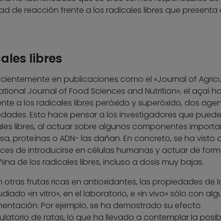
 de reacción frente a los radicales libres que presenta 
ales libres
ientemente en publicaciones como el «Journal of Agricu
ational Journal of Food Sciences and Nutrition», el açaí h
te a los radicales libres peróxido y superóxido, dos age
dades. Esto hace pensar a los investigadores que puede
cales libres, al actuar sobre algunos componentes importa
sa, proteínas o ADN- las dañan. En concreto, se ha visto 
ces de introducirse en células humanas y actuar de for
na de los radicales libres, incluso a dosis muy bajas.
tras frutas ricas en antioxidantes, las propiedades de l
iado «in vitro», en el laboratorio, e «in vivo» sólo con al
mentación. Por ejemplo, se ha demostrado su efecto
ulatorio de ratas, lo que ha llevado a contemplar la posib