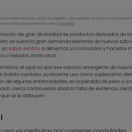
s conocido el plato «açaí na tigela», que añade la fruta a una mezcl
 conocida popularmente como
granola
.
ntación de gran diversidad de productos derivados de la
 A esto se suma la gran demanda existente de nuevos sabo
o un
sabor exótico
a alimentos ya conocidos y hacerlos 
s o helados, entre otros.
limentarios, el açaí ocupa ese espacio emergente de nuevo
el ámbito sanitario, su reciente uso como suplemento die
ción de algunas enfermedades, en la pérdida de peso y c
do cierta controversia dada la falta de evidencia cientí
que se le atribuyen.
l
a una «superfruta» por contener cantidades