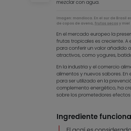
mezclar con agua.
Imagen: mandioca. En el sur de Brasil e
de copos de avena,
frutos secos
y miel
En el mercado europeo la prese
frutas tropicales es creciente.
para conferir un valor añadido 
atractivos, como yogures, batido
En la industria y el comercio a
alimentos y nuevos sabores. En 
para ser utilizado en la preven
complemento energético, ha crea
sobre los prometedores efectos 
Ingrediente funciona
El açaí es considerad