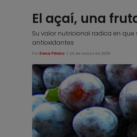
El açaí, una frut
Su valor nutricional radica en qu
antioxidantes
Por
Elena Piñeiro
24 de marzo de 2009