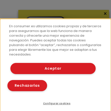
×
Más información
¿Quiénes somos?
En consumer.es utilizamos cookies propias y de terceros
Hemeroteca
para asegurarnos que la web funciona de manera
correcta y ofrecerte una mejor experiencia de
Contacto
navegación. Puedes aceptar todas las cookies
pulsando el botón “aceptar”, rechazarlas o configurarlas
Prensa
para elegir libremente las que mejor se adaptan a tus
Corpus Lingüístico Consumer
necesidades.
© Fundación EROSKI
Aceptar
Aviso legal
Políticas de privacidad
Políticas de cookies
Rechazarlas
Configurar cookies
Recursos relacionados
Compartir