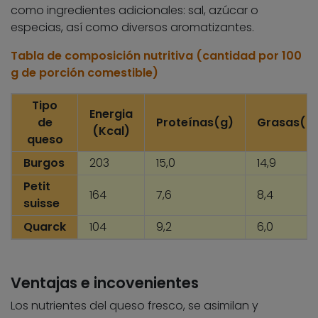
como ingredientes adicionales: sal, azúcar o
especias, así como diversos aromatizantes.
Tabla de composición nutritiva (cantidad por 100
g de porción comestible)
Tipo
Energia
de
Proteínas(g)
Grasas(g
(Kcal)
queso
Burgos
203
15,0
14,9
Petit
164
7,6
8,4
suisse
Quarck
104
9,2
6,0
Ventajas e incovenientes
Los nutrientes del queso fresco, se asimilan y