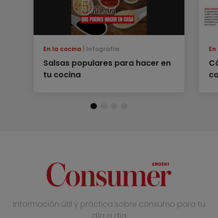
En la cocina
Infografía
En
Salsas populares para hacer en
C
tu cocina
c
Información útil y práctica sobre consumo para tu
día a día