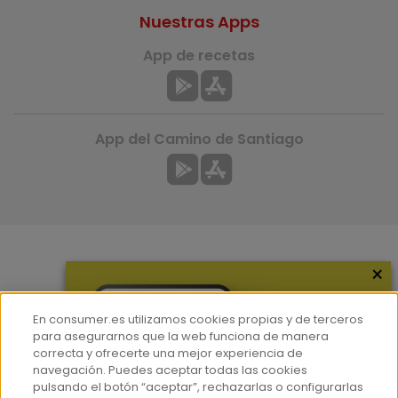
Nuestras Apps
App de recetas
App del Camino de Santiago
×
Más información
¿Quiénes somos?
En consumer.es utilizamos cookies propias y de terceros
Hemeroteca
para asegurarnos que la web funciona de manera
correcta y ofrecerte una mejor experiencia de
Contacto
navegación. Puedes aceptar todas las cookies
pulsando el botón “aceptar”, rechazarlas o configurarlas
Prensa