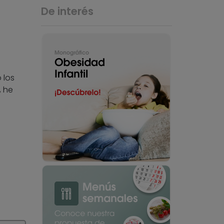
De interés
 los
, he