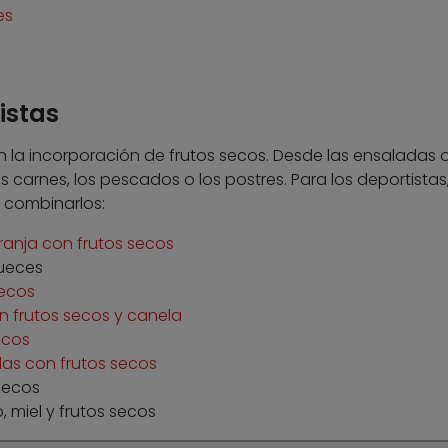
es
istas
 la incorporación de frutos secos. Desde las ensaladas o
s carnes, los pescados o los postres. Para los deportistas
 combinarlos:
ranja con frutos secos
nueces
ecos
n frutos secos y canela
ecos
as con frutos secos
secos
 miel y frutos secos