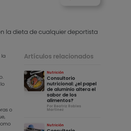
en la dieta de cualquier deportista
Artículos relacionados
 la
Nutrición
o.
Consultorio
nutricional: ¿el papel
lo
de aluminio altera el
sabor de los
alimentos?
Por Beatriz Robles
oras o
Martínez
ue,
 como
Nutrición
Consultorio