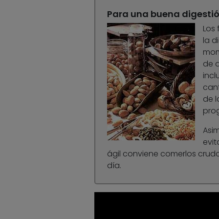
Para una buena digesti
Los
la d
mome
de d
incl
cant
de l
prog
Asim
evit
ágil conviene comerlos crudo
día.