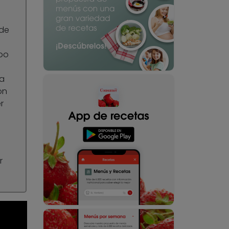
 de
mpo
la
ón
r
r