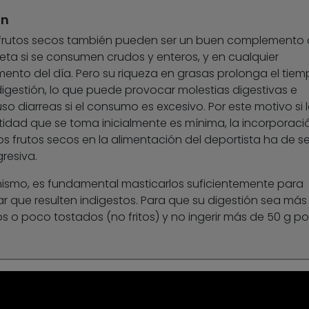
ón
 frutos secos también pueden ser un buen complemento
ieta si se consumen crudos y enteros, y en cualquier
nto del día. Pero su riqueza en grasas prolonga el tie
igestión, lo que puede provocar molestias digestivas e
uso diarreas si el consumo es excesivo. Por este motivo si 
idad que se toma inicialmente es mínima, la incorporaci
os frutos secos en la alimentación del deportista ha de se
resiva.
ismo, es fundamental masticarlos suficientemente para
ar que resulten indigestos. Para que su digestión sea más
s o poco tostados (no fritos) y no ingerir más de 50 g po