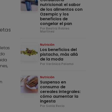
nutricional: el sabor
de los alimentos con
Ozempic y los
beneficios de
congelar el pan
letas
Por Beatriz Robles
Martínez
Nutrición
letas
Los beneficios del
ado
pistacho, más allá
de la moda
mida
Por Verónica Palomo
nes,
Nutrición
an
Suspenso en
consumo de
s
cereales integrales:
cómo aumentar la
ingesta
Por Sonia Recio