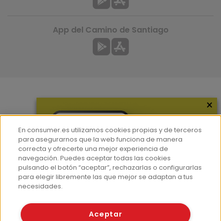
App del Camino de Santiago
×
Más información
¿Quiénes somos?
En consumer.es utilizamos cookies propias y de terceros
Hemeroteca
para asegurarnos que la web funciona de manera
correcta y ofrecerte una mejor experiencia de
Contacto
navegación. Puedes aceptar todas las cookies
pulsando el botón “aceptar”, rechazarlas o configurarlas
Prensa
para elegir libremente las que mejor se adaptan a tus
Corpus Lingüístico Consumer
necesidades.
© Fundación EROSKI
Aceptar