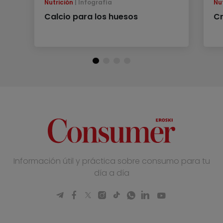
Nutrición
Infografía
Nu
Calcio para los huesos
Cr
Información útil y práctica sobre consumo para tu
día a día