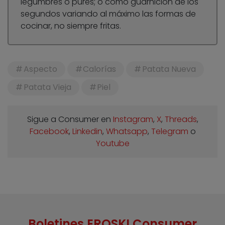
legumbres o purés; o como guarnición de los
segundos variando al máximo las formas de
cocinar, no siempre fritas.
Aspecto
Calorías
Patata Nueva
Patata Vieja
Piel
Sigue a Consumer en
Instagram
,
X
,
Threads
,
Facebook
,
Linkedin
,
Whatsapp
,
Telegram
o
Youtube
Boletines EROSKI Consumer