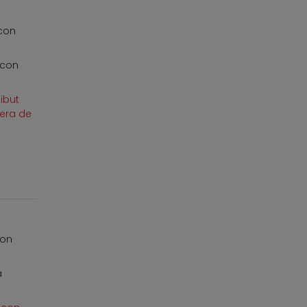
con
 con
libut
gera de
con
a