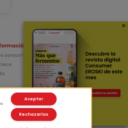
×
formación
Nuestras Apps
es somos?
App de recetas
teca
to
App del Camino de
Santiago
Lingüístico
mer
Aceptar
de
Rechazarlas