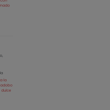
 con
umado
o,
da
a la
n adobo
 dulce