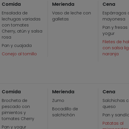
Comida
Merienda
Cena
Ensalada de
Vaso de leche con
Espárragos 
lechugas variadas
galletas
mayonesa
con tomates
Pan y fresas
Cherry, atún y salsa
yogur
rosa
Filetes de ha
Pan y cuajada
con salsa li
Conejo al tomillo
naranja
Comida
Merienda
Cena
Brocheta de
Zumo
Salchichas 
pescado con
queso
Bocadillo de
pimientos y
salchichón
Pan y sandí
tomates Cherry
Patatas al
Pan y yogur