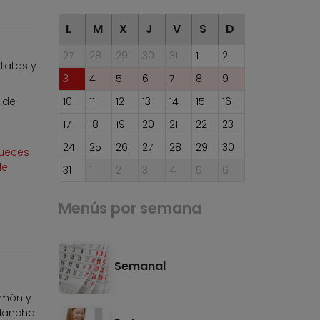
L
M
X
J
V
S
D
27
28
29
30
31
1
2
atatas y
3
4
5
6
7
8
9
 de
10
11
12
13
14
15
16
17
18
19
20
21
22
23
24
25
26
27
28
29
30
nueces
de
31
1
2
3
4
5
6
Menús por semana
Semanal
jamón y
plancha