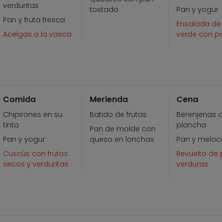
verduritas
tostado
Pan y yogur
Pan y fruta fresca
Ensalada de
Acelgas a la vasca
verde con p
Comida
Merienda
Cena
Chipirones en su
Batido de frutas
Berenjenas a
tinta
plancha
Pan de molde con
Pan y yogur
queso en lonchas
Pan y meloc
Cuscús con frutos
Revuelto de 
secos y verduritas
verduras