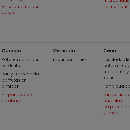
microondas
Arroz amarillo con
salmón ah
pasas
Comida
Merienda
Cena
Pollo en salsa con
Yogur con muesli
Ensalada de
verduritas
patata, huev
maíz, atún y
Pan y macedonia
lechuga
de frutas en
almíbar
Pan y cuaja
Empanada de
Langostinos 
calabaza
cazuela co
de pimentón
y limón