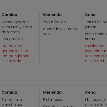
Comida
Merienda
Cena
Albóndigas con
Yogur líquido
Tortilla de p
verduritas y salsa
jamón
Bocadillo de jamón
de tomate
york
Pan y batido
Pan y melón
frutas
Crema fría de
Ensalada de
garbanzos con
escarola y 
tomate y jamón
con crema 
cristalizado
queso azul
Comida
Merienda
Cena
Salmón a la
Fruta fresca
Libritos de 
plancha con
queso a la 
Quesitos con pan