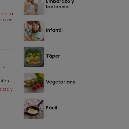
Embarazo y
lactancia
 pasta
atatas
Infantil
Táper
 la
otón
Vegetariano
pisto y
Fácil