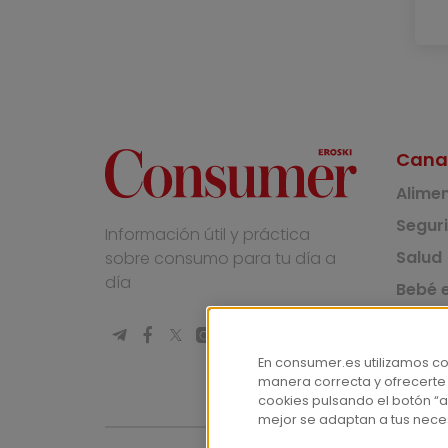
Cana
Alime
Segur
Información útil y práctica
Salud
sobre consumo para tu día a
día
Bebé e
Medio
Socie
En consumer.es utilizamos c
manera correcta y ofrecerte
Masco
cookies pulsando el botón “a
mejor se adaptan a tus nece