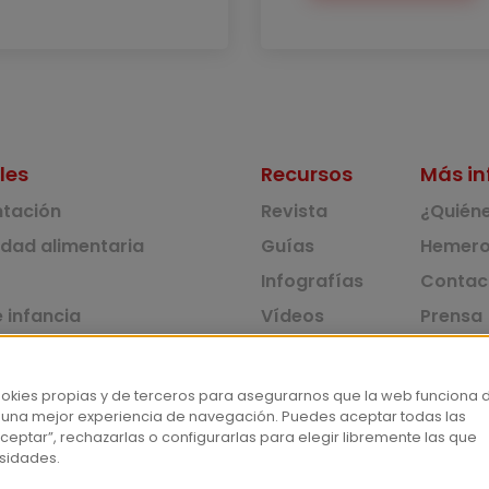
les
Recursos
Más in
ntación
Revista
¿Quién
idad alimentaria
Guías
Hemero
Infografías
Contac
 infancia
Vídeos
Prensa
 ambiente y solidaridad
Monográficos
Corpus 
Consu
dad y consumo
ookies propias y de terceros para asegurarnos que la web funciona 
 una mejor experiencia de navegación. Puedes aceptar todas las
tas
ceptar”, rechazarlas o configurarlas para elegir libremente las que
sidades.