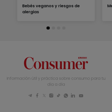
Bebés veganos y riesgos de
Me
alergias
Información útil y práctica sobre consumo para tu
día a día