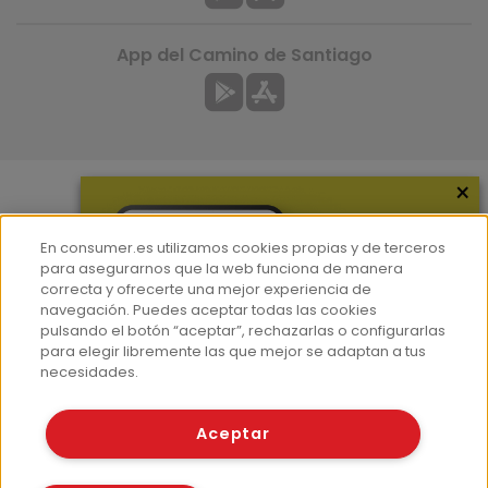
App del Camino de Santiago
×
Más información
En consumer.es utilizamos cookies propias y de terceros
¿Quiénes somos?
para asegurarnos que la web funciona de manera
correcta y ofrecerte una mejor experiencia de
Hemeroteca
navegación. Puedes aceptar todas las cookies
Contacto
pulsando el botón “aceptar”, rechazarlas o configurarlas
para elegir libremente las que mejor se adaptan a tus
Prensa
necesidades.
Corpus Lingüístico Consumer
Aceptar
© Fundación EROSKI
Aviso legal
Políticas de privacidad