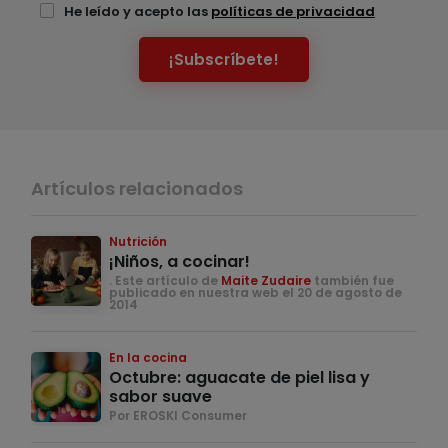
He leído y acepto las
políticas de privacidad
¡Subscríbete!
Artículos relacionados
Nutrición
¡Niños, a cocinar!
. Este artículo de
Maite Zudaire
también fue
publicado en nuestra web el 20 de agosto de
2014
En la cocina
Octubre: aguacate de piel lisa y
sabor suave
Por EROSKI Consumer