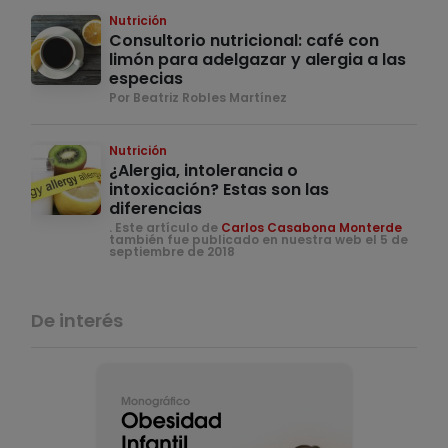
Nutrición
Consultorio nutricional: café con
limón para adelgazar y alergia a las
especias
Por Beatriz Robles Martínez
Nutrición
¿Alergia, intolerancia o
intoxicación? Estas son las
diferencias
. Este artículo de
Carlos Casabona Monterde
también fue publicado en nuestra web el 5 de
septiembre de 2018
De interés