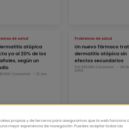
lemas de salud
Problemas de salud
dermatitis atópica
Un nuevo fármaco trat
cta ya al 20% de los
dermatitis atópica sin
añoles, según un
efectos secundarios
udio
Por EROSKI Consumer
29 N
2002
EROSKI Consumer
21 Jun
ookies propias y de terceros para asegurarnos que la web funciona 
 una mejor experiencia de navegación. Puedes aceptar todas las