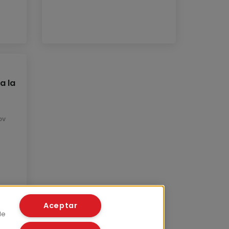
a la
ov
Aceptar
de