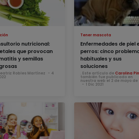
ción
Tener mascota
ultorio nutricional:
Enfermedades de piel 
etales que provocan
perros: cinco problem
matitis y semillas
habituales y sus
igrosas
soluciones
Beatriz Robles Martínez
4
. Este artículo de
Carolina Pi
022
también fue publicado en
nuestra web el 2 de mayo de 
1 Dic 2021