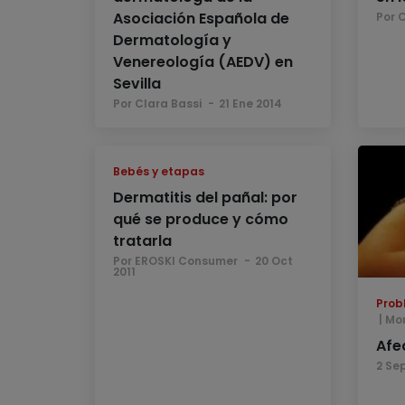
Asociación Española de
Por 
Dermatología y
Venereología (AEDV) en
Sevilla
Por Clara Bassi
21 Ene 2014
Bebés y etapas
Dermatitis del pañal: por
qué se produce y cómo
tratarla
Por EROSKI Consumer
20 Oct
2011
Prob
Mo
Afec
2 Sep