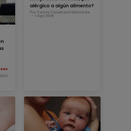
alérgico a algún alimento?
Por Carlos Casabona Monterde
1 Ago 2018
en
as
nedo
2013