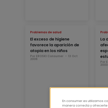
Problemas de salud
Prob
El exceso de higiene
La 
favorece la aparición de
afe
atopia en los niños
esp
est
Por EROSKI Consumer
13 Oct
2006
Por 
2003
En consumer.es utilizamos c
manera correcta y ofrecerte