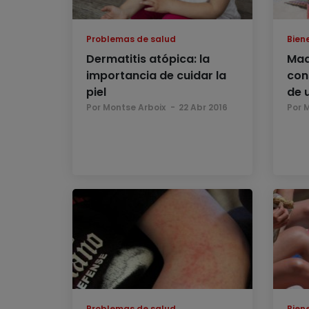
Problemas de salud
Bien
Dermatitis atópica: la
Maq
importancia de cuidar la
con
piel
de 
Por Montse Arboix
22 Abr 2016
Por 
Problemas de salud
Bien