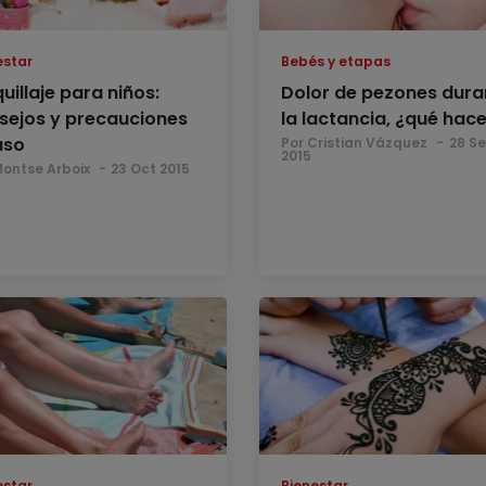
estar
Bebés y etapas
uillaje para niños:
Dolor de pezones dura
sejos y precauciones
la lactancia, ¿qué hac
uso
Por Cristian Vázquez
28 S
2015
Montse Arboix
23 Oct 2015
estar
Bienestar