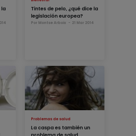
 la
Tintes de pelo, ¿qué dice la
legislación europea?
014
Por Montse Arboix
21 Mar 2014
Problemas de salud
La caspa es también un
problema de salud
3