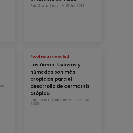
Por Clara Bassi
12 Jul 2013
Problemas de salud
Las áreas lluviosas y
húmedas son más
propicias para el
desarrollo de dermatitis
ay
atópica
Por EROSKI Consumer
23 Ene
2009