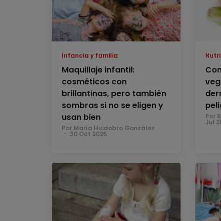
Infancia y familia
Nutri
Maquillaje infantil:
Cons
cosméticos con
veg
brillantinas, pero también
der
sombras si no se eligen y
pel
usan bien
Por 
Jul 2
Por María Huidobro González
30 Oct 2025