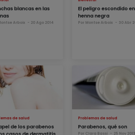
chas blancas en las
El peligro escondido en
rnas
henna negra
Montse Arboix
20 Ago 2014
Por Montse Arboix
30 Abr 2
lemas de salud
Problemas de salud
papel de los parabenos
Parabenos, qué son
los casos de dermatitis
Por Clara Bassi
25 Nov 201