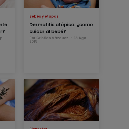
Bebés y etapas
nte
Dermatitis atópica: ¿cómo
er?
cuidar al bebé?
ep
Por Cristian Vázquez
13 Ago
2015
Bienestar