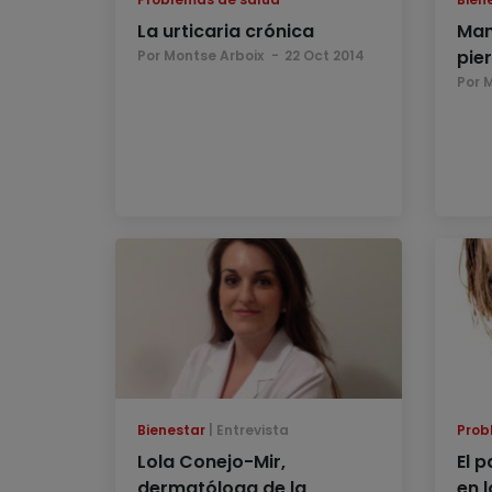
La urticaria crónica
Man
pie
Por Montse Arboix
22 Oct 2014
Por 
Bienestar
Entrevista
Prob
Lola Conejo-Mir,
El 
dermatóloga de la
en 