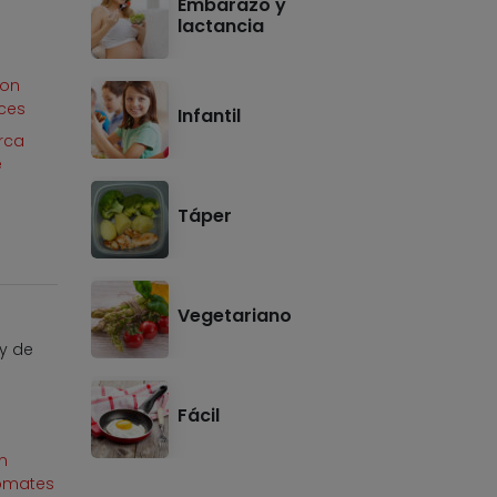
Embarazo y
lactancia
con
eces
Infantil
erca
e
Táper
Vegetariano
 y de
o
Fácil
n
omates