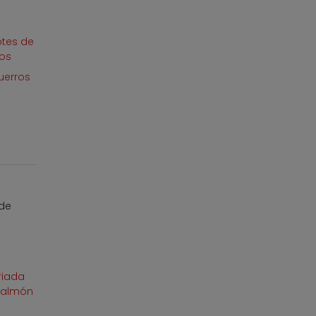
otes de
dos
uerros
 de
o
riada
 salmón