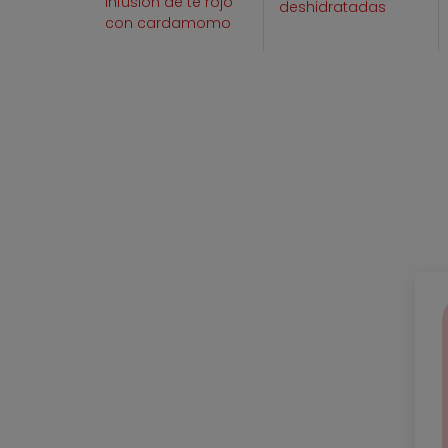
Infusión de té rojo
deshidratadas
con cardamomo