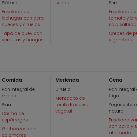
Plátano
secos
Pera
Ensalada de
Ensalada de
lechugas con pera,
tomate y br
nueces y ciruelas
soja saltea
Tapa de buey con
Crepes de p
verduras y hongos
y gambas
Comida
Merienda
Cena
Pan integral de
Ciruela
Pan integral
molde
trigo
Montadito de
Piña
tortilla francesa
Yogur enter
vegetal
natural
Crema de
espárragos
Ensalada va
con pollo y
Garbanzos con
ahumado
calamares