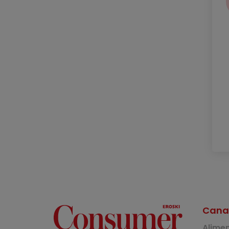
Cana
Alime