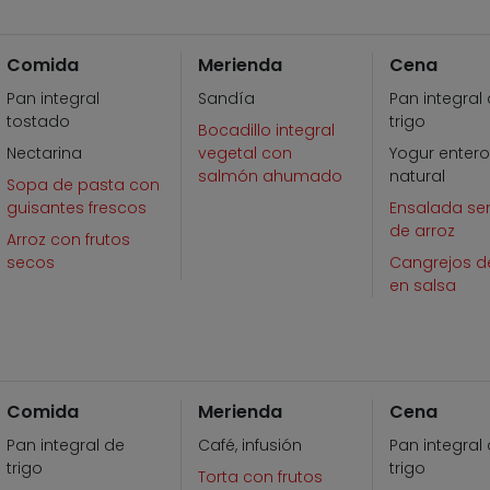
Comida
Merienda
Cena
Pan integral
Sandía
Pan integral
tostado
trigo
Bocadillo integral
Nectarina
vegetal con
Yogur enter
salmón ahumado
natural
Sopa de pasta con
guisantes frescos
Ensalada sen
de arroz
Arroz con frutos
secos
Cangrejos de
en salsa
Comida
Merienda
Cena
Pan integral de
Café, infusión
Pan integral
trigo
trigo
Torta con frutos