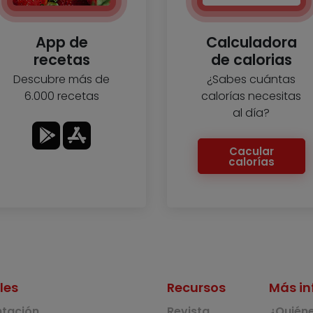
App de
Calculadora
recetas
de calorias
Descubre más de
¿Sabes cuántas
6.000 recetas
calorías necesitas
al día?
Cacular
calorías
les
Recursos
Más in
ntación
Revista
¿Quién