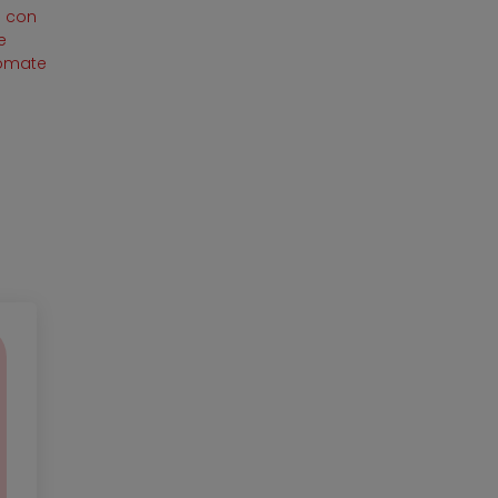
o con
e
tomate