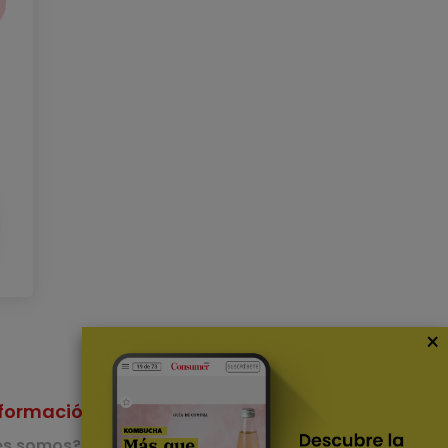
×
formación
Nuestras Apps
es somos?