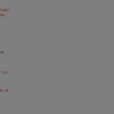
chuga
illo
 de
 con
lo al