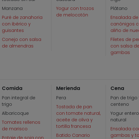
Manzana
Yogur con trozos
Plátano
de melocotón
Puré de zanahoria
Ensalada de
con ibérico y
canónigos 
guisantes
aliño de nu
Conejo con salsa
Filetes de p
de almendras
con salsa d
gambas
Comida
Merienda
Cena
Pan integral de
Pera
Pan de trigo
trigo
centeno
Tostada de pan
Albaricoque
con tomate natural,
Yogur enter
aceite de oliva y
natural
Tomates rellenos
tortilla francesa
de marisco
Ensalada co
Batido Canario
gambas y t
Potaje de soja con