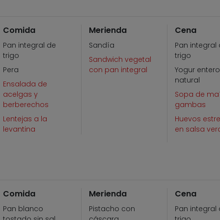
Comida
Merienda
Cena
Pan integral de
Sandía
Pan integral
trigo
trigo
Sandwich vegetal
Pera
con pan integral
Yogur enter
natural
Ensalada de
acelgas y
Sopa de ma
berberechos
gambas
Lentejas a la
Huevos estre
levantina
en salsa ver
Comida
Merienda
Cena
Pan blanco
Pistacho con
Pan integral
tostado sin sal
cáscara
trigo