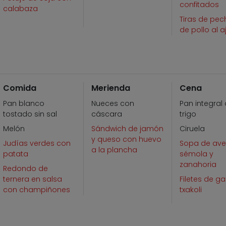
confitados
calabaza
Tiras de pe
de pollo al aj
Comida
Merienda
Cena
Pan blanco
Nueces con
Pan integral
tostado sin sal
cáscara
trigo
Melón
Sándwich de jamón
Ciruela
y queso con huevo
Judías verdes con
Sopa de ave
a la plancha
patata
sémola y
zanahoria
Redondo de
ternera en salsa
Filetes de gal
con champiñones
txakoli