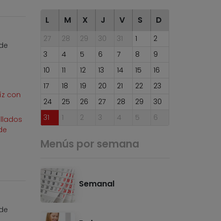
L
M
X
J
V
S
D
27
28
29
30
31
1
2
 de
3
4
5
6
7
8
9
o
10
11
12
13
14
15
16
17
18
19
20
21
22
23
íz con
24
25
26
27
28
29
30
31
1
2
3
4
5
6
llados
de
Menús por semana
Semanal
 de