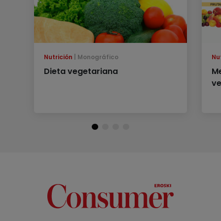
Nutrición
Monográfico
Nu
Dieta vegetariana
Me
ve