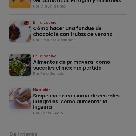
verduras ricas en agua y minerales
Por Claudia Polo
En la cocina
Cómo hacer una fondue de
chocolate con frutas de verano
Por EROSKI Consumer
En la cocina
Alimentos de primavera: cómo
sacarles el máximo partido
Por Peio Gartzia
Nutrición
Suspenso en consumo de cereales
integrales: cómo aumentar la
ingesta
Por Sonia Recio
De interés