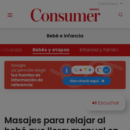
Castellano
Bebé e infancia
Embarazo
Bebés y etapas
Infancia y familia
Masajes para relajar al