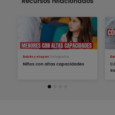
Recursos relacionados
Bebés y etapas
Infografía
Be
Niños con altas capacidades
Có
su