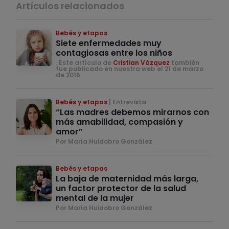
Artículos relacionados
Bebés y etapas
Siete enfermedades muy
contagiosas entre los niños
. Este artículo de
Cristian Vázquez
también
fue publicado en nuestra web el 21 de marzo
de 2016
Bebés y etapas
Entrevista
“Las madres debemos mirarnos con
más amabilidad, compasión y
amor”
Por María Huidobro González
Bebés y etapas
La baja de maternidad más larga,
un factor protector de la salud
mental de la mujer
Por María Huidobro González