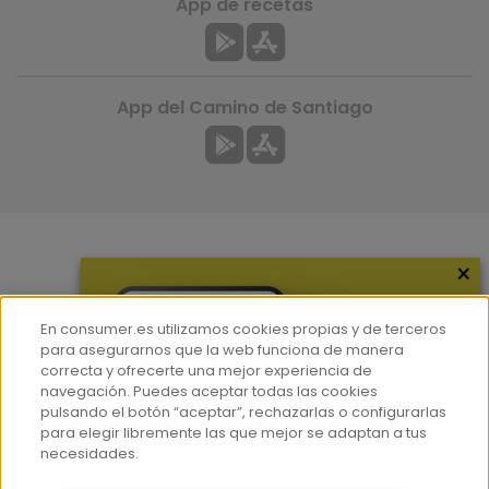
App de recetas
App del Camino de Santiago
×
Más información
¿Quiénes somos?
En consumer.es utilizamos cookies propias y de terceros
Hemeroteca
para asegurarnos que la web funciona de manera
correcta y ofrecerte una mejor experiencia de
Contacto
navegación. Puedes aceptar todas las cookies
pulsando el botón “aceptar”, rechazarlas o configurarlas
Prensa
para elegir libremente las que mejor se adaptan a tus
Corpus Lingüístico Consumer
necesidades.