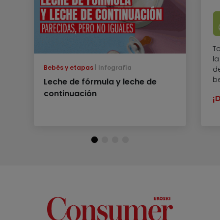
T
l
Bebés y etapas
Infografía
de
b
Leche de fórmula y leche de
continuación
¡