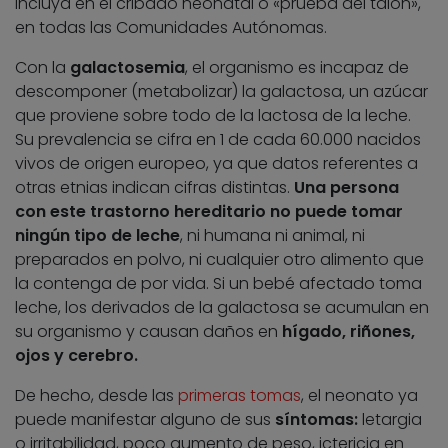
incluya en el cribado neonatal o «prueba del talón»,
en todas las Comunidades Autónomas.
Con la
galactosemia
, el organismo es incapaz de
descomponer (metabolizar) la galactosa, un azúcar
que proviene sobre todo de la lactosa de la leche.
Su prevalencia se cifra en 1 de cada 60.000 nacidos
vivos de origen europeo, ya que datos referentes a
otras etnias indican cifras distintas.
Una persona
con este trastorno hereditario no puede tomar
ningún tipo de leche
, ni humana ni animal, ni
preparados en polvo, ni cualquier otro alimento que
la contenga de por vida. Si un bebé afectado toma
leche, los derivados de la galactosa se acumulan en
su organismo y causan daños en
hígado, riñones,
ojos y cerebro.
De hecho, desde las
primeras tomas
, el neonato ya
puede manifestar alguno de sus
síntomas:
letargia
o irritabilidad, poco aumento de peso, ictericia en