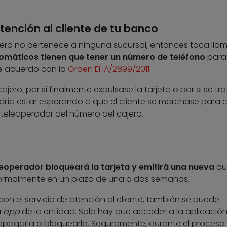
atención al cliente de tu banco
cajero no pertenece a ninguna sucursal, entonces toca lla
tomáticos tienen que tener un número de teléfono
para
 de acuerdo con la
Orden EHA/2899/2011
.
ajero, por si finalmente expulsase la tarjeta o por si se tr
odría estar esperando a que el cliente se marchase para 
l teleoperador del número del cajero.
leoperador bloqueará la tarjeta y emitirá una nueva
qu
o normalmente en un plazo de una o dos semanas.
on el servicio de atención al cliente, también se puede
a
app
de la entidad. Solo hay que acceder a la aplicación
 y apagarla o bloquearla. Seguramente, durante el proceso