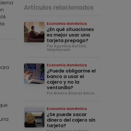
oblema
Artículos relacionados
én
sté
te
Economía doméstica
¿En qué situaciones
es mejor usar una
tarjeta prepago?
Por Agustina Battioli,
Helpmycash
Economía doméstica
para
¿Puede obligarme el
banco a usar el
cajero y no la
ventanilla?
Por Blanca Álvarez Barco
 que
Economía doméstica
¿Se puede sacar
guna
dinero del cajero sin
tarjeta?