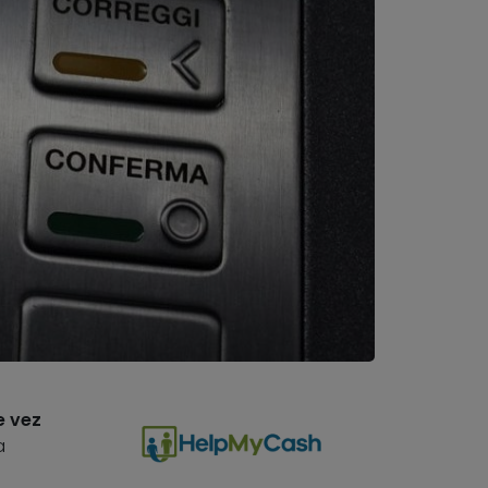
e vez
a