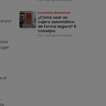
Por José Ignacio Recio
Economía doméstica
¿Cómo usar un
mar por
cajero automático
de forma segura? 6
consejos
Por José Ignacio Recio
atase
coger
e el
,
 se