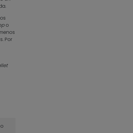
da.
nos
pp
o
s menos
. Por
llet
o