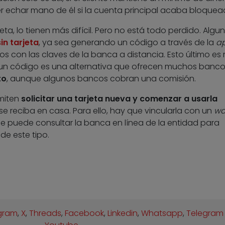
 echar mano de él si la cuenta principal acaba bloquea
ta, lo tienen más difícil. Pero no está todo perdido. Algu
in tarjeta
, ya sea generando un código a través de la
a
ros con las claves de la banca a distancia. Esto último e
 un código es una alternativa que ofrecen muchos bancos
to
, aunque algunos bancos cobran una comisión.
miten
solicitar una tarjeta nueva y comenzar a usarla
se reciba en casa. Para ello, hay que vincularla con un
wa
Se puede consultar la banca en línea de la entidad para
de este tipo.
gram
,
X
,
Threads
,
Facebook
,
Linkedin
,
Whatsapp
,
Telegram