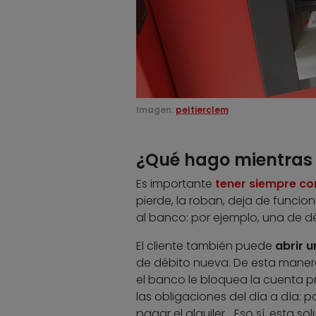
Imagen:
peltierclem
¿Qué hago mientras n
Es importante
tener siempre co
pierde, la roban, deja de funcion
al banco: por ejemplo, una de d
El cliente también puede
abrir 
de débito nueva. De esta manera,
el banco le bloquea la cuenta pr
las obligaciones del día a día: 
pagar el alquiler… Eso sí, esta so