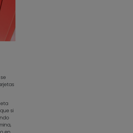
 se
arjetas
jeta
que si
endo
mina,
ro en