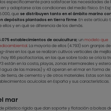
os específicamente para satisfacer las necesidades de 
cen y adaptarse a las condiciones del medio físico. En E
.000, que
se distribuyen tanto en el ámbito marino c
en depósitos plantados en tierra firme
. En este artículo 
llos y en qué se diferencia de los demás.
5.075 establecimientos de acuicultura;
un
modelo que
medioambiental
. La mayoría de ellos (4.793) son granjas de
ng-lines
en los que se realizan cultivos verticales de mejill
hay 166 piscifactorías, en las que sobre todo se cría la t
e 73 están en la costa, playas, zonas intermareales y ester
l agua de las mareas) y 43 operan en el mar en forma de
e tierra, de cemento y de otros materiales. Estas son las
ablecimientos acuícolas en España y sus características.
el mar
de plástico rígido que dan soporte y flotación a bolsas d