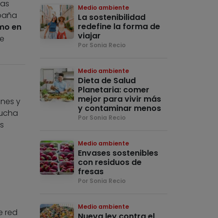
las
Medio ambiente
spaña
La sostenibilidad
redefine la forma de
omo en
viajar
te
Por Sonia Recio
Medio ambiente
Dieta de Salud
Planetaria: comer
mejor para vivir más
ones y
y contaminar menos
rucha
Por Sonia Recio
os
Medio ambiente
Envases sostenibles
con residuos de
fresas
Por Sonia Recio
Medio ambiente
e red
Nueva ley contra el