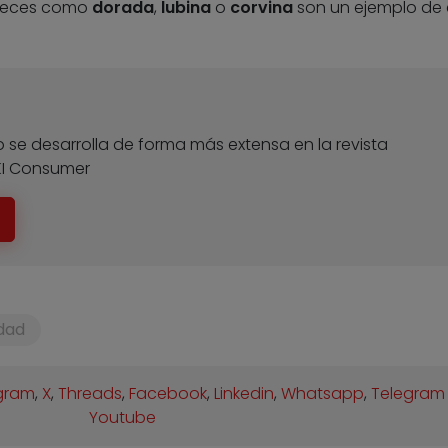
 peces como
dorada
,
lubina
o
corvina
son un ejemplo de 
 se desarrolla de forma más extensa en la revista
KI Consumer
idad
gram
,
X
,
Threads
,
Facebook
,
Linkedin
,
Whatsapp
,
Telegram
Youtube