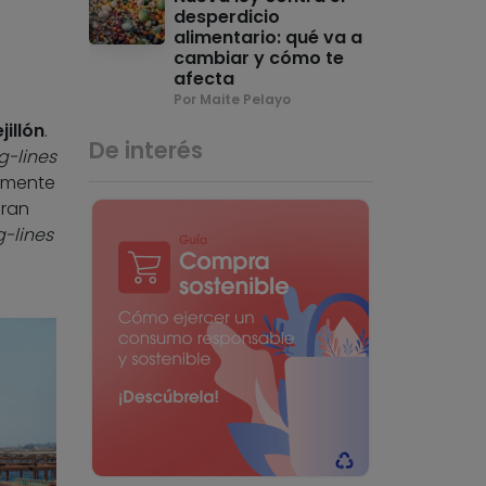
desperdicio
alimentario: qué va a
cambiar y cómo te
afecta
Por Maite Pelayo
jillón
.
De interés
g-lines
almente
eran
g-lines