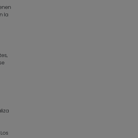
ienen
n la
tes,
se
aliza
 Los