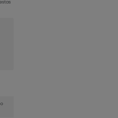
estas
o