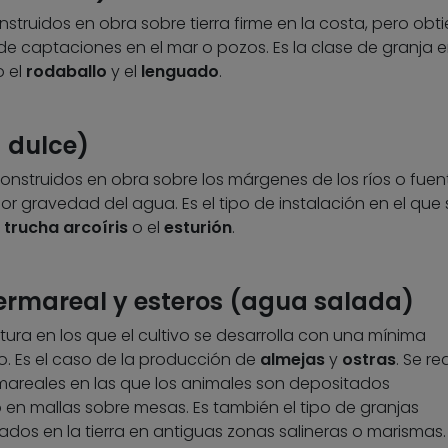
struidos en obra sobre tierra firme en la costa, pero obt
captaciones en el mar o pozos. Es la clase de granja e
 el
rodaballo
y el
lenguado
.
a dulce)
onstruidos en obra sobre los márgenes de los ríos o fuen
r gravedad del agua. Es el tipo de instalación en el que 
a
trucha arcoíris
o el
esturión
.
termareal y esteros (agua salada)
ura en los que el cultivo se desarrolla con una mínima
io. Es el caso de la producción de
almejas
y
ostras
. Se re
mareales en las que los animales son depositados
 en mallas sobre mesas. Es también el tipo de granjas
dos en la tierra en antiguas zonas salineras o marismas.