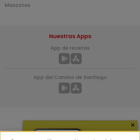
Mascotas
Nuestras Apps
App de recetas
App del Camino de Santiago
×
Más información
¿Quiénes somos?