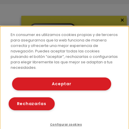
×
Más información
¿Quiénes somos?
En consumer.es utilizamos cookies propias y de terceros
Hemeroteca
para asegurarnos que la web funciona de manera
correcta y ofrecerte una mejor experiencia de
Contacto
navegación. Puedes aceptar todas las cookies
pulsando el botón “aceptar”, rechazarlas o configurarlas
Prensa
para elegir libremente las que mejor se adaptan a tus
Corpus Lingüístico Consumer
necesidades.
© Fundación EROSKI
Aceptar
Aviso legal
Políticas de privacidad
Políticas de cookies
Rechazarlas
Configurar cookies