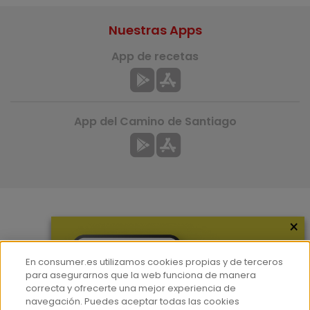
Nuestras Apps
App de recetas
App del Camino de Santiago
×
Más información
¿Quiénes somos?
En consumer.es utilizamos cookies propias y de terceros
Hemeroteca
para asegurarnos que la web funciona de manera
correcta y ofrecerte una mejor experiencia de
Contacto
navegación. Puedes aceptar todas las cookies