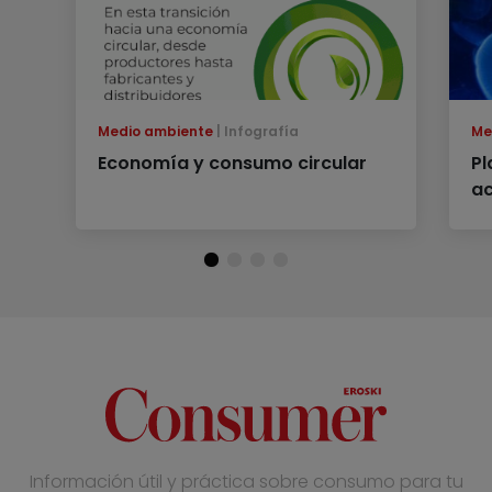
Medio ambiente
Infografía
Me
Economía y consumo circular
Pl
ac
Información útil y práctica sobre consumo para tu