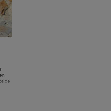
r
.
den
os de