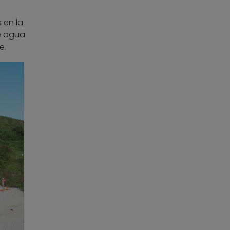
 en la
de agua
e.