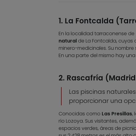
1. La Fontcalda (Ta
En la localidad tarraconense de 
natural
de La Fontcalda, cuyas 
minero-medicinales. Su nombre se
En una parte del mismo hay una 
2. Rascafría (Madrid
Las piscinas naturale
proporcionar una opc
Conocidas como
Las Presillas
,
río Lozoya. Sus visitantes, ade
espacios verdes, áreas de picnic
sus 2.428 metros es el más alto 