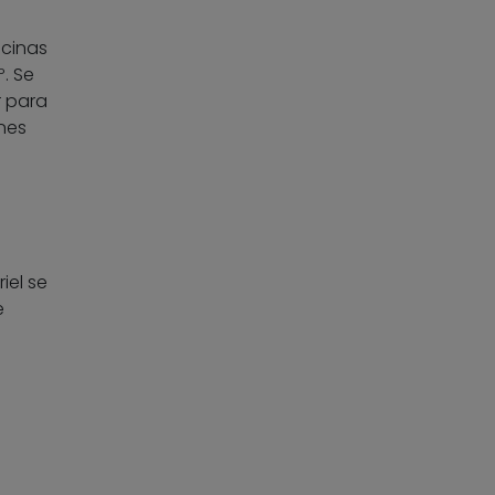
scinas
. Se
r para
nes
iel se
e