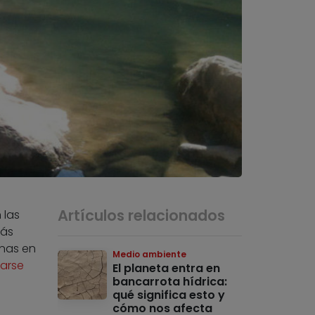
Artículos relacionados
 las
más
inas en
Medio ambiente
arse
El planeta entra en
bancarrota hídrica:
qué significa esto y
cómo nos afecta