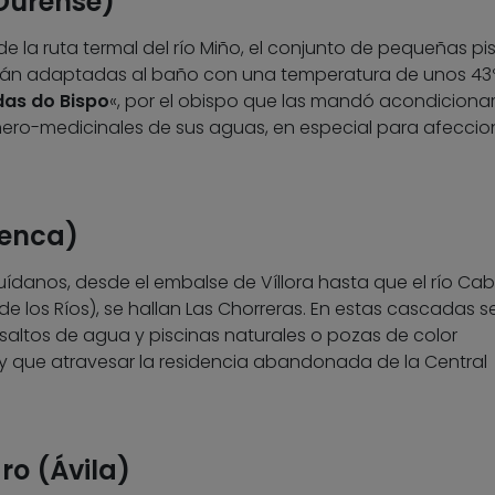
Ourense)
 la ruta termal del río Miño, el conjunto de pequeñas pi
tán adaptadas al baño con una temperatura de unos 43º
das do Bispo
«, por el obispo que las mandó acondiciona
ero-medicinales de sus aguas, en especial para afeccio
uenca)
danos, desde el embalse de Víllora hasta que el río Cabr
 los Ríos), se hallan Las Chorreras. En estas cascadas s
saltos de agua y piscinas naturales o pozas de color
hay que atravesar la residencia abandonada de la Central
ro (Ávila)