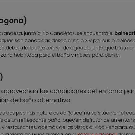
rragona)
Gandesa, junto al río Canaletas, se encuentra el
balnear
aguas son conocidas desde el siglo XIV por sus propieda
 debe a la fuente termal de agua caliente que brota en e
zona habilitada para el baño y mesas para picnic.
)
s aprovechan las condiciones del entorno pa
ión de baño alternativa
 las tres piscinas naturales de Rascafría se sitúan en el ca
más de un refrescante baño, pueden disfrutar de un entorn
 y restaurantes, además de las vistas al Pico Peñalara, q
de la Sierra de Guadarrama, en el
Parque Nacional
del mi