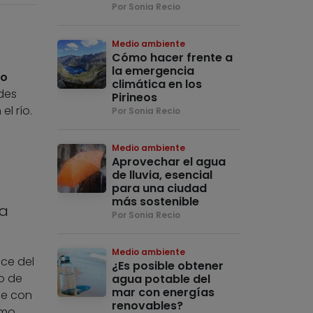
Por Sonia Recio
Medio ambiente
Cómo hacer frente a
la emergencia
io
climática en los
des
Pirineos
l río.
Por Sonia Recio
Medio ambiente
Aprovechar el agua
de lluvia, esencial
para una ciudad
más sostenible
ra
Por Sonia Recio
Medio ambiente
uce del
¿Es posible obtener
o de
agua potable del
mar con energías
ue con
renovables?
smo