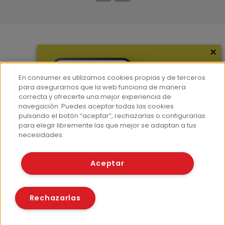
×
Más información
¿Quiénes somos?
En consumer.es utilizamos cookies propias y de terceros
Hemeroteca
para asegurarnos que la web funciona de manera
correcta y ofrecerte una mejor experiencia de
Contacto
navegación. Puedes aceptar todas las cookies
pulsando el botón “aceptar”, rechazarlas o configurarlas
Prensa
para elegir libremente las que mejor se adaptan a tus
Corpus Lingüístico Consumer
necesidades.
© Fundación EROSKI
Aceptar
Aviso legal
Políticas de privacidad
Políticas de cookies
Rechazarlas