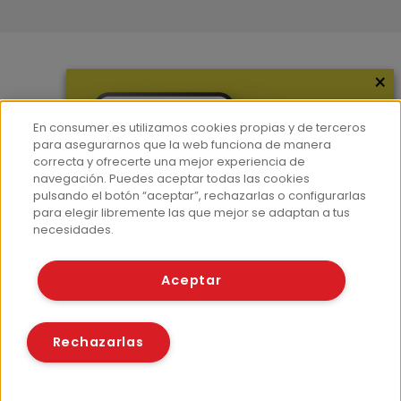
×
Más información
¿Quiénes somos?
En consumer.es utilizamos cookies propias y de terceros
Hemeroteca
para asegurarnos que la web funciona de manera
correcta y ofrecerte una mejor experiencia de
Contacto
navegación. Puedes aceptar todas las cookies
pulsando el botón “aceptar”, rechazarlas o configurarlas
Prensa
para elegir libremente las que mejor se adaptan a tus
Corpus Lingüístico Consumer
necesidades.
© Fundación EROSKI
Aceptar
Aviso legal
Políticas de privacidad
Políticas de cookies
Rechazarlas