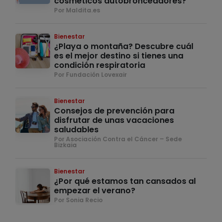
cosméticos autobronceadores?
Por Maldita.es
Bienestar
¿Playa o montaña? Descubre cuál
es el mejor destino si tienes una
condición respiratoria
Por Fundación Lovexair
Bienestar
Consejos de prevención para
disfrutar de unas vacaciones
saludables
Por Asociación Contra el Cáncer – Sede
Bizkaia
Bienestar
¿Por qué estamos tan cansados al
empezar el verano?
Por Sonia Recio