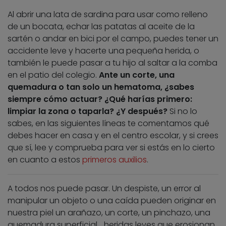
Al abrir una lata de sardina para usar como relleno
de un bocata, echar las patatas al aceite de la
sartén o andar en bici por el campo, puedes tener un
accidente leve y hacerte una pequeña herida, o
también le puede pasar a tu hijo al saltar a la comba
en el patio del colegio.
Ante un corte, una
quemadura o tan solo un hematoma, ¿sabes
siempre cómo actuar? ¿Qué harías primero:
limpiar la zona o taparla? ¿Y después?
Si no lo
sabes, en las siguientes líneas te comentamos qué
debes hacer en casa y en el centro escolar, y si crees
que sí, lee y comprueba para ver si estás en lo cierto
en cuanto a estos
primeros auxilios
.
A todos nos puede pasar. Un despiste, un error al
manipular un objeto o una caída pueden originar en
nuestra piel un arañazo, un corte, un pinchazo, una
quemadura superficial… heridas leves que erosionan