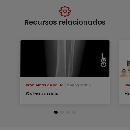
Recursos relacionados
Problemas de salud
Monográfico
Bi
Osteoporosis
H