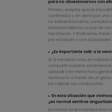
para no obsesionarnos con ell
P
rimero, aceptar que es imposib
confinados y en alerta por una cr
no
sobreinfo
r
marme
;
consultar
l
sensacionalismos un par de vece
me
ofrecen. Y
finalmente,
hacer 
por el balcón
o con actividades
¿Es importante salir a la ven
Sí
.
S
i me siento solo, el malesta
compartir nuestros sentimiento
a
plaudir a la misma hora
genera
reconozco a través de un gesto p
l
as
cajeras,
los
conductores…
En esta situación que vivimos
¿es normal sentirse angustiad
Es normal tener incertidumbre hac