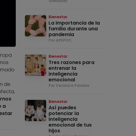
González
Bienestar
La importancia de la
familia durante una
pandemia
Por APEPOC
a ropa
Bienestar
Tres razones para
emos
entrenar la
ormado
inteligencia
emocional
n de
Por Verónica Palomo
nfecta,
rnos
Bienestar
e a
Así puedes
potenciar la
estar
inteligencia
emocional de tus
hijos