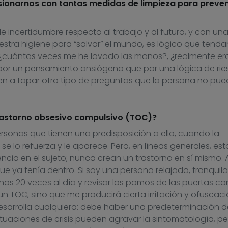
ionarnos con tantas medidas de limpieza para preveni
e incertidumbre
respecto a
l trabajo
y
a
l futuro
,
y con una
estra higiene para
“
salvar
”
el mundo, es lógico que tend
¿cuántas veces me he lavado las manos?, ¿r
ealmente er
or un pensamiento ansiógeno que por una lógica de rie
en a tapar otro tipo de preguntas que la persona no pue
rastorno obsesivo compulsivo (TOC)?
rsonas que tienen una predisposición a ello, cuando la
e lo refuerza y le aparece. Pero, en líneas generales, est
cia en el sujeto; nunca crean un trastorno en sí mismo. 
ue ya tenía dentro. Si soy una persona relajada, tranquila
nos 20 veces al día y revisar los pomos de las puertas co
TOC, sino que me producirá cierta irritación y ofuscaci
desarrolla cualquiera: debe haber una predeterminación d
ituaciones de crisis pueden agravar la sintomatología, pe