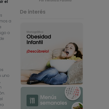
Por Verónica Palomo
r el
De interés
s
amos a
a
sgo o
de
os
A uno
,
n
ón.
el
ro