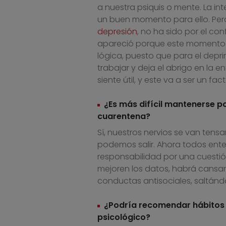
a nuestra psiquis o mente. La int
un buen momento para ello. Pero
depresión
, no ha sido por el co
apareció
porque
este momento 
lógica, puesto que para el depr
trabajar y deja el abrigo en la e
siente útil
,
y este va a ser un fac
¿Es más difícil mantenerse 
cuarentena?
Sí, nuestro
s
nervios se van tensa
podemos salir
. A
hora todos ent
responsabilidad por
una cuesti
mejoren los datos, habrá cansa
conductas antisociales, saltánd
¿Podría recomendar hábitos 
psicológico?