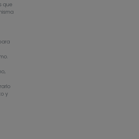
es que
 misma
para
imo.
mo,
rarlo
to y