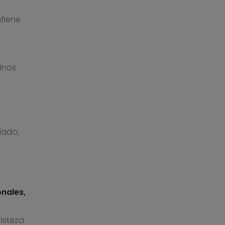
tiene
cinos
lado,
onales,
risteza