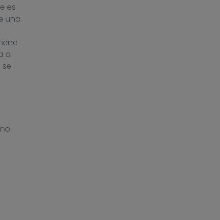
e es
e una
Tiene
a a
 se
 no