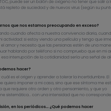
TOC, puede ser un balón de oxígeno no tener que salir a 
está repleto de suciedad y de nuevos virus (según su pun
arnos que nos estamos preocupando en exceso?
do cuando afecta a nuestra convivencia diaria, cuan
i actividad: s
i
estoy viendo una película y tengo que irm
 el amor y necesito que las persianas estén de una mane
uar hablando por teléfono si no compruebo que en mi a
esa interrupción de la cotidianidad sería una señal de a
 podemos hacer?
 cuál es el origen y aprender a tolerar la incertidumbre
. E
l
ue quiero imponer a mi casa, sino que es
e
síntoma me es
a que requiere otro orden
y
otro pensamiento
,
y
que
yo
ene sistemática…
con
una intensidad que no corresponde
visión, en los periódicos… ¿Qué podemos hacer