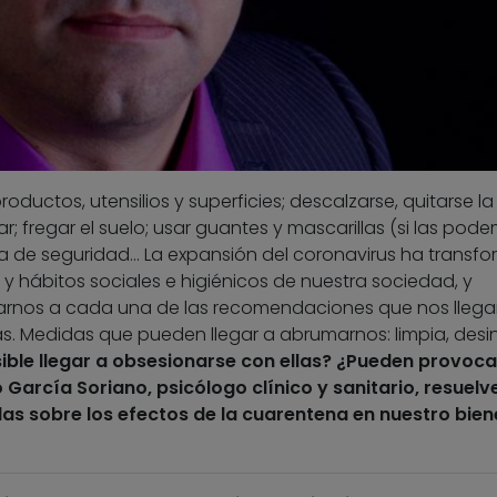
oductos, utensilios y superficies; descalzarse, quitarse l
ar; fregar el suelo; usar guantes y mascarillas (si las pod
ia de seguridad… La expansión del coronavirus ha transf
y hábitos sociales e higiénicos de nuestra sociedad, y
arnos a cada una de las recomendaciones que nos llega
rias. Medidas que pueden llegar a abrumarnos: limpia, desi
ible llegar a obsesionarse con ellas?
¿Pueden provoca
 García Soriano, psicólogo clínico y sanitario, resuelv
as sobre los efectos de la cuarentena en nuestro bien