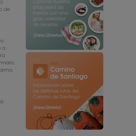
la
to de
do
e a
ra
rmario
larma.
tá
.