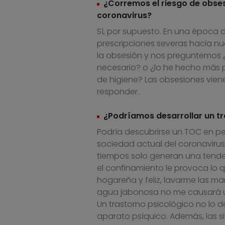
¿Corremos el riesgo de obses
coronavirus?
Sí
,
por supuesto
. E
n una época d
prescripciones severas hacia nu
la obsesión y nos preguntemos 
necesario? o
¿l
o he hecho
más
p
de higiene
?
Las obsesiones vien
responder.
¿Podríamos desarrollar un t
Podría descubrirse un TOC en pe
sociedad actual del coronavirus s
tiempos solo generan una tenden
el confinamiento le provoca lo q
hogareña y feliz, lavarme las ma
agua jabonosa no me causará un 
Un trastorno psicológico no lo 
aparato psíquico. Además, las s