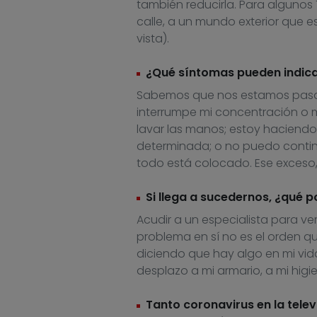
también reducirla. Para algunos 
calle, a un mundo exterior que 
vista).
¿Qué síntomas pueden indic
Sabemos que nos estamos pasan
interrumpe mi concentración
o
m
lavar las manos; estoy haciendo
determinada; o no puedo contin
todo está colocado. Ese exceso, 
Si llega a sucedernos, ¿qué
Acudir a un especialista para ver
problema en sí no es el orden q
diciendo que hay algo en mi vid
desplazo a mi armario, a mi higi
Tanto coronavirus en la tele