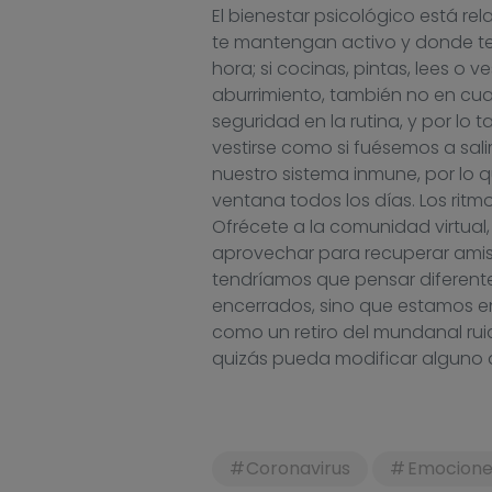
El bienestar psicológico está re
te mantengan activo y donde te s
hora; si cocinas, pintas, lees o v
aburrimiento, también no en cu
seguridad en la rutina, y por lo
vestirse como si fuésemos a sali
nuestro sistema inmune, por lo 
ventana todos los días. Los rit
Ofrécete a la comunidad virtual
aprovechar para recuperar amista
tendríamos que pensar diferent
encerrados, sino que estamos en
como un retiro del mundanal ru
quizás pueda modificar alguno d
Coronavirus
Emocione