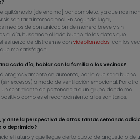
o?
le quitárnoslo
[de encima]
por completo
,
ya que nos man
isis sanitaria internacional
.
En
segundo
lugar
,
os medios de comunicación de manera breve y sin
s al día
,
busca
ndo
el lado bueno de los datos que
el esfuerzo de distraerme con
videollamadas
, con los ve
 que me satisfagan.
tana cada día, hablar con la familia o los vecinos?
r irá progresivamente en aumento, por lo que sería bueno
s
(
sin excesos
)
a modo de ventilación emocional
.
Por otro 
 un sentimiento de pertenencia a un grupo donde me
ositivo como es el reconocimiento a los sanitarios,
, y ante la perspectiva de otras tantas semanas adici
o o deprimido?
ia el futuro y que llegue cierta cuota de angustia o de t