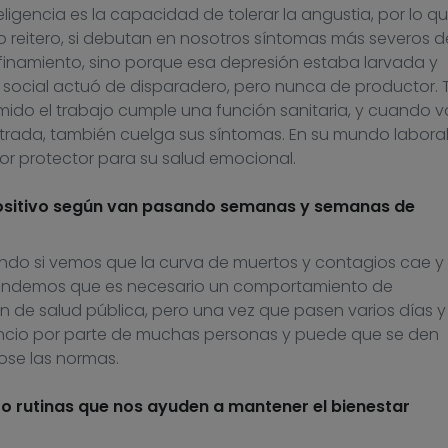
eligencia es la capacidad de tolerar la angustia
,
por lo qu
 reitero, si debutan en nosotros síntomas
más severos
d
nfinamiento
,
sino
por
que esa depresión estaba larvada y
social
actuó de
disparadero, pero nunca
de
productor. 
imido
el trabajo cumple una función sanitaria, y cuando v
ntrada
,
también
cuelga
sus síntomas
.
E
n su mundo laboral
tor protector para su salud emocional.
positivo según van pasando semanas y semanas de
ndo si vemos que la curva de muertos y contagios cae y
endemos que es necesario un comportamiento de
ón
de
s
alud pública
,
pero una vez que pasen varios días y
ncio por parte de muchas personas y puede que se den
ose las normas.
o rutinas que nos ayuden a mantener el bienestar