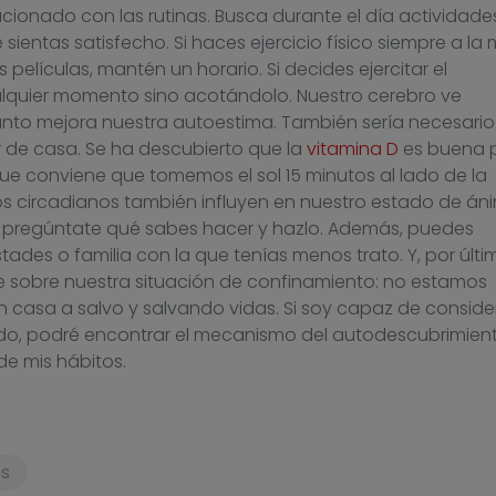
lacionado con las rutinas. Busca durante el día actividad
ientas satisfecho. Si haces ejercicio físico siempre a la
es películas, mantén un horario. Si decides ejercitar el
alquier momento sino acotándolo. Nuestro cerebro ve
 tanto mejora nuestra autoestima. También sería necesario
r de casa. Se ha descubierto que la
vitamina D
es buena 
que conviene que tomemos el sol 15 minutos al lado de la
mos circadianos también influyen en nuestro estado de án
, pregúntate qué sabes hacer y hazlo. Además, puedes
des o familia con la que tenías menos trato. Y, por últi
e sobre nuestra situación de confinamiento: no estamos
 casa a salvo y salvando vidas. Si soy capaz de conside
ido, podré encontrar el mecanismo del autodescubrimien
e mis hábitos.
s