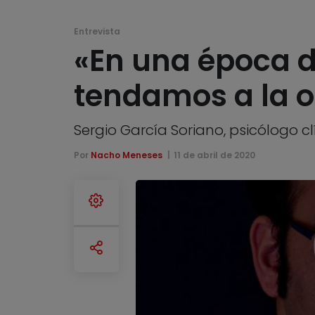
Entrevista
«En una época d
tendamos a la o
Sergio García Soriano, psicólogo clí
Por
Nacho Meneses
11 de abril de 2020