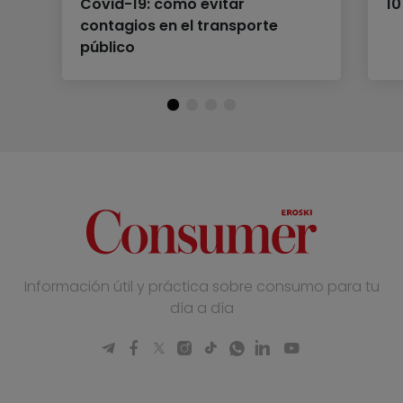
Covid-19: cómo evitar
10
contagios en el transporte
público
Información útil y práctica sobre consumo para tu
día a día