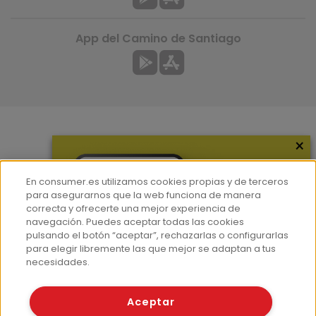
App del Camino de Santiago
×
Más información
¿Quiénes somos?
En consumer.es utilizamos cookies propias y de terceros
Hemeroteca
para asegurarnos que la web funciona de manera
correcta y ofrecerte una mejor experiencia de
Contacto
navegación. Puedes aceptar todas las cookies
pulsando el botón “aceptar”, rechazarlas o configurarlas
Prensa
para elegir libremente las que mejor se adaptan a tus
Corpus Lingüístico Consumer
necesidades.
© Fundación EROSKI
Aceptar
Aviso legal
Políticas de privacidad