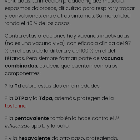
ventiladas. La infección produce rigidez muscula,
espasmos dolorosos, dificultad para respirar y tragar
y convulsiones, entre otros síntomas. Su mortalidad
ronda el 40 % de los casos.
Contra estas afecciones hay vacunas inactivadas
(no es una vacuna viva), con eficacia clínica del 97
% en el caso de la difteria y del 100 % en el del
tétanos. Pero siempre forman parte de
vacunas
combinadas
, es decir, que cuentan con otros
componentes:
? la
Td
cubre estas dos enfermedades.
? la
DTPa
y la
Tdpa
, además, protegen de la
tosferina
.
? la
pentavalente
también lo hace contra el
H.
influenzae
tipo b y la polio.
? y la
hexavalente
da otro paso, protegiendo,