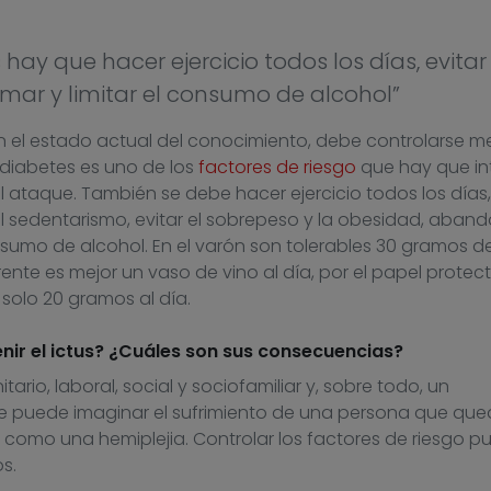
 hay que hacer ejercicio todos los días, evitar 
umar y limitar el consumo de alcohol”
n el estado actual del conocimiento, debe controlarse me
a diabetes es uno de los
factores de riesgo
que hay que in
el ataque. También se debe hacer ejercicio todos los días,
sedentarismo, evitar el sobrepeso y la obesidad, aband
nsumo de alcohol. En el varón son tolerables 30 gramos d
ente es mejor un vaso de vino al día, por el papel protec
, solo 20 gramos al día.
nir el ictus? ¿Cuáles son sus consecuencias?
itario, laboral, social y sociofamiliar y, sobre todo, un
ie puede imaginar el sufrimiento de una persona que qu
como una hemiplejia. Controlar los factores de riesgo p
s.