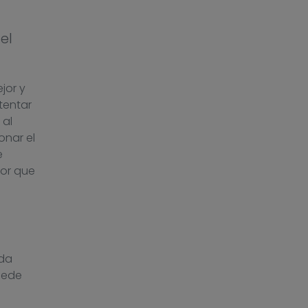
el
jor y
tentar
 al
onar el
e
tor que
eda
uede