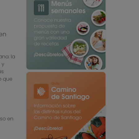
cen
ana: la
 y
ás
go que
eso en