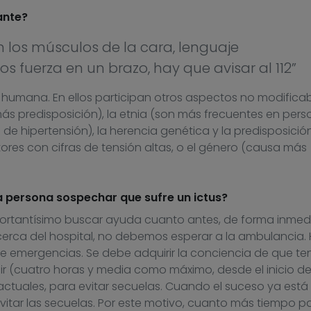
ante?
n los músculos de la cara, lenguaje
 fuerza en un brazo, hay que avisar al 112”
 humana. En ellos participan otros aspectos no modifica
s predisposición), la etnia (son más frecuentes en pers
de hipertensión), la herencia genética y la predisposició
ores con cifras de tensión altas, o el género (causa más
 persona sospechar que sufre un ictus?
portantísimo buscar ayuda cuanto antes, de forma inmed
s cerca del hospital, no debemos esperar a la ambulancia.
de emergencias. Se debe adquirir la conciencia de que t
ir (cuatro horas y media como máximo, desde el inicio de
actuales, para evitar secuelas. Cuando el suceso ya está
 evitar las secuelas. Por este motivo, cuanto más tiempo p