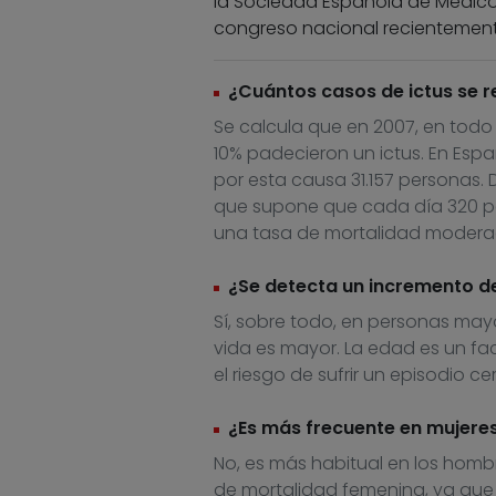
la Sociedad Española de Médico
congreso nacional recientement
¿Cuántos casos de ictus se 
Se calcula que en 2007, en todo 
10% padecieron un ictus. En Espa
por esta causa 31.157 personas. D
que supone que cada día 320 pe
una tasa de mortalidad moderad
¿Se detecta un incremento d
Sí, sobre todo, en personas may
vida es mayor. La edad es un fac
el riesgo de sufrir un episodio c
¿Es más frecuente en mujere
No, es más habitual en los hombr
de mortalidad femenina, ya que 