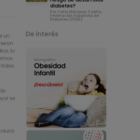
diabetes?
Por Celia Márquez Coello,
Federación Española de
Diabetes (FEDE)
De interés
s un
rieron
ios, lo
nemos
tales.
 de
ayor es
 causa