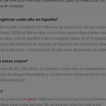
s de Atención Primaria (SEMERGEN), que ha celebrado su
e en Oviedo.
registran cada año en España?
el mundo, murieron 59 millones de personas, de las cuale
ña en 2009, el último año con información disponible, mu
e ellas, cerca del 60% fueron mujeres. Hubo 116.575 episod
rsonas sufrieron un suceso en España. No obstante, te
a-baja si se compara con la del resto de países occiden
e estos casos?
ores de 55 y 60 años. En España, cada año la esperanza
tor de riesgo irreversible y, cuanta más edad se tiene, m
erebrovascular.
s?
es, pero las
mujeres
fallecen más por ictus. Es la primera
ellas viven más tiempo. Sin embargo, afecta más a los