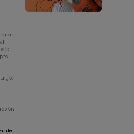
forma
el
, si la
epto
go
bargo,
presión
es de