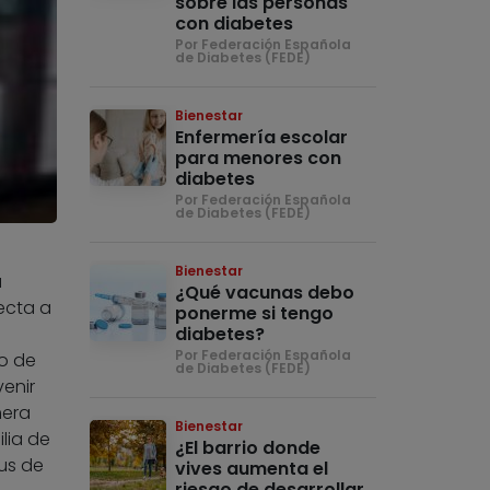
sobre las personas
con diabetes
Por Federación Española
de Diabetes (FEDE)
Bienestar
Enfermería escolar
para menores con
diabetes
Por Federación Española
de Diabetes (FEDE)
Bienestar
a
¿Qué vacunas debo
ecta a
ponerme si tengo
diabetes?
Por Federación Española
do de
de Diabetes (FEDE)
enir
mera
Bienestar
lia de
¿El barrio donde
us de
vives aumenta el
riesgo de desarrollar