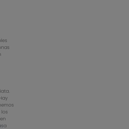
bles
onas
n
iata.
 Hay
enemos
 los
 en
asa