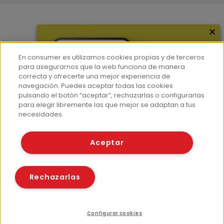
×
Más información
¿Quiénes somos?
En consumer.es utilizamos cookies propias y de terceros
Hemeroteca
para asegurarnos que la web funciona de manera
correcta y ofrecerte una mejor experiencia de
Contacto
navegación. Puedes aceptar todas las cookies
pulsando el botón “aceptar”, rechazarlas o configurarlas
Prensa
para elegir libremente las que mejor se adaptan a tus
Corpus Lingüístico Consumer
necesidades.
© Fundación EROSKI
Aceptar
Aviso legal
Políticas de privacidad
Políticas de cookies
Rechazarlas
Configurar cookies