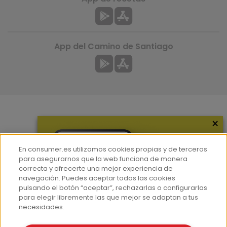
App del Camino de Santiago
×
Más información
¿Quiénes somos?
En consumer.es utilizamos cookies propias y de terceros
Hemeroteca
para asegurarnos que la web funciona de manera
correcta y ofrecerte una mejor experiencia de
Contacto
navegación. Puedes aceptar todas las cookies
pulsando el botón “aceptar”, rechazarlas o configurarlas
Prensa
para elegir libremente las que mejor se adaptan a tus
Corpus Lingüístico Consumer
necesidades.