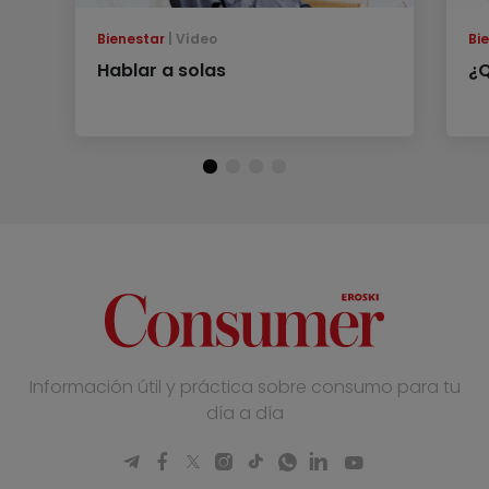
Bienestar
Vídeo
Bi
Hablar a solas
¿Q
Información útil y práctica sobre consumo para tu
día a día