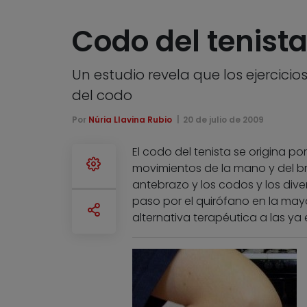
Codo del tenista
Un estudio revela que los ejercici
del codo
Por
Núria Llavina Rubio
20 de julio de 2009
El codo del tenista se origina p
movimientos de la mano y del bra
antebrazo y los codos y los dive
paso por el quirófano en la may
alternativa terapéutica a las ya 