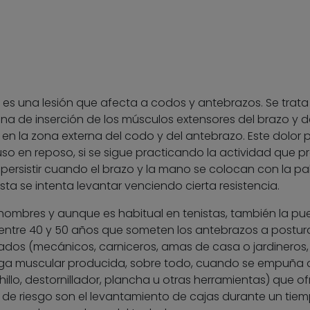
is es una lesión que afecta a codos y antebrazos. Se trata
na de inserción de los músculos extensores del brazo y d
 en la zona externa del codo y del antebrazo. Este dolor
uso en reposo, si se sigue practicando la actividad que 
 persistir cuando el brazo y la mano se colocan con la p
a se intenta levantar venciendo cierta resistencia.
hombres y aunque es habitual en tenistas, también la p
entre 40 y 50 años que someten los antebrazos a postur
ados (mecánicos, carniceros, amas de casa o jardineros,
arga muscular producida, sobre todo, cuando se empuña 
llo, destornillador, plancha u otras herramientas) que o
es de riesgo son el levantamiento de cajas durante un tie