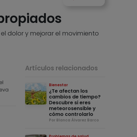
apropiados
 el dolor y mejorar el movimiento
Artículos relacionados
el
Bienestar
ueva
¿Te afectan los
cambios de tiempo?
Descubre si eres
meteorosensible y
cómo controlarlo
Por Blanca Álvarez Barco
Problemas de salud