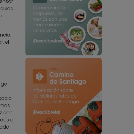
tensor
sculos
a
ncia.
, el
rgo
cacia
nimas
oz con
idos a
rado