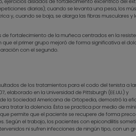
, ejercicios aislados de fortalecimiento excéntrico del ex
repeticiones diarias); cuando se levanta una pesa, los mú
ca y, cuando se baja, se alarga las fibras musculares y l
os de fortalecimiento de la muñeca centrados en la resiste
ue el primer grupo mejoró de forma significativa el dolor
paración con el segundo.
ultados de los tratamientos para el codo del tenista a la
7, elaborado en la Universidad de Pittsburgh (EE.UU.) y
 de la Sociedad Americana de Ortopedia, demostró la efi
para tratar la dolencia. Ésta se practica por medio de mí
lo que permite que el paciente se recupere de forma prec
. Según el trabajo, los pacientes con epicondilitis somet
ervenidos ni sufren infecciones de ningún tipo, con un g