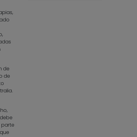
apias,
iado
o,
eadas
h
n de
so de
to
ralia.
cho,
 debe
a parte
 que