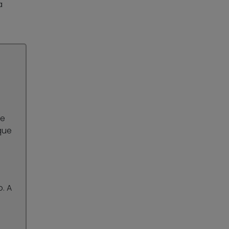
a
te
que
. A