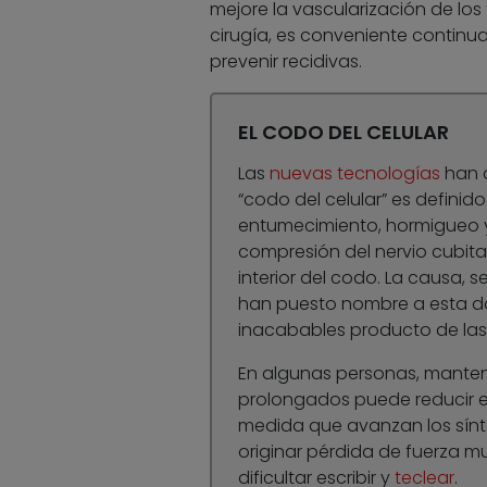
mejore la vascularización de los 
cirugía, es conveniente continua
prevenir recidivas.
EL CODO DEL CELULAR
Las
nuevas tecnologías
han d
“codo del celular” es definid
entumecimiento, hormigueo y
compresión del nervio cubital
interior del codo. La causa, 
han puesto nombre a esta dole
inacabables producto de las 
En algunas personas, mantene
prolongados puede reducir el 
medida que avanzan los sínt
originar pérdida de fuerza m
dificultar escribir y
teclear
.