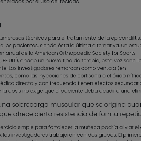
nerados por el uso del teclado.
a
umerosas técnicas para el tratamiento de la epicondilitis
e los pacientes, siendo ésta la última alternativa. Un estu
ón anual de la American Orthopaedic Society for Sports
EE.UU.), añade un nuevo tipo de terapia, esta vez sencill
nte. Los investigadores remarcan como ventaja (en
tos, como las inyecciones de cortisona o el óxido nítric
médica directa y con frecuencia tienen efectos secundari
e la dosis no exige que el paciente deba acudir a una clín
s una sobrecarga muscular que se origina cu
ue ofrece cierta resistencia de forma repeti
jercicio simple para fortalecer la muñeca podría aliviar el 
io, los investigadores trabajaron con dos grupos. El primer