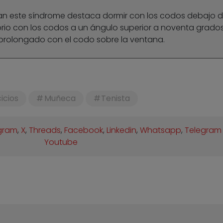
 este síndrome destaca dormir con los codos debajo d
orio con los codos a un ángulo superior a noventa grados
prolongado con el codo sobre la ventana.
cicios
Muñeca
Tenista
gram
,
X
,
Threads
,
Facebook
,
Linkedin
,
Whatsapp
,
Telegram
Youtube