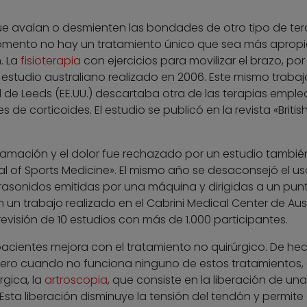
e avalan o desmienten las bondades de otro tipo de ter
momento no hay un tratamiento único que sea más aprop
. La
fisioterapia
con ejercicios para movilizar el brazo, por
 estudio australiano realizado en 2006. Este mismo trabaj
d de Leeds (EE.UU.) descartaba otra de las terapias empl
 de corticoides. El estudio se publicó en la revista «Britis
inflamación y el dolor fue rechazado por un estudio tambié
al of Sports Medicine». El mismo año se desaconsejó el u
asonidos emitidas por una máquina y dirigidas a un pun
n trabajo realizado en el Cabrini Medical Center de Aust
evisión de 10 estudios con más de 1.000 participantes.
pacientes mejora con el tratamiento no quirúrgico. De he
 Pero cuando no funciona ninguno de estos tratamientos,
rgica, la
artroscopia
, que consiste en la liberación de un
 Esta liberación disminuye la tensión del tendón y permite