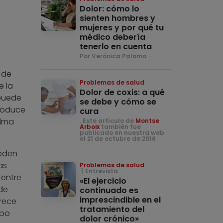
Dolor: cómo lo
sienten hombres y
mujeres y por qué tu
médico debería
tenerlo en cuenta
Por Verónica Palomo
 de
Problemas de salud
e la
Dolor de coxis: a qué
 puede
se debe y cómo se
produce
cura
alma
. Este artículo de
Montse
Arboix
también fue
publicado en nuestra web
el 21 de octubre de 2016
ueden
as
Problemas de salud
Entrevista
 entre
«El ejercicio
de
continuado es
imprescindible en el
frece
tratamiento del
mpo
dolor crónico»