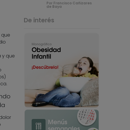
Por Francisco Cañizares
de Baya
De interés
, que
dio
a y que
o
os)
ica.
ando
da
dolor
o