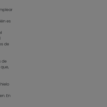
emplear
ién es
l
l
os de
s de
 que,
a
hielo
en. En