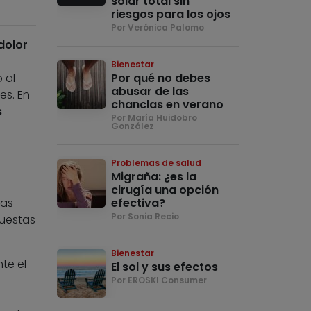
solar total sin
riesgos para los ojos
Por Verónica Palomo
dolor
Bienestar
 al
Por qué no debes
abusar de las
es. En
chanclas en verano
s
Por María Huidobro
González
Problemas de salud
Migraña: ¿es la
cirugía una opción
tas
efectiva?
Por Sonia Recio
puestas
Bienestar
te el
El sol y sus efectos
Por EROSKI Consumer