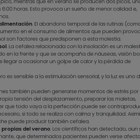
ico, mientras que en verano se producen dos picos, uno
s 6:00 horas. Esto provoca un sueño de menor calidad e,
nos.
alimentación
. El abandono temporal de las rutinas (como
el aumento en el consumo de alimentos que pueden provo
ol son factores que predisponen a esta molestia.
sol
. La cefalea relacionada con la insolación es un males
do en la frente y que se acompaña de náuseas, visión bo
 llegar a ocasionar un golpe de calor y la pérdida de
bro es sensible a la estimulación sensorial, y la luz es uno d
ones también pueden generarse momentos de estrés por 
propia tensión del desplazamiento, preparar las maletas,
nder que todo vaya a la perfección puede ser contraprod
cesario, si todo se realiza con calma y tranquilidad. Asim
che puede producir también cefalea.
 propias del verano
. Los científicos han detectado, aun 
nante, que determinados pacientes pueden verse afect