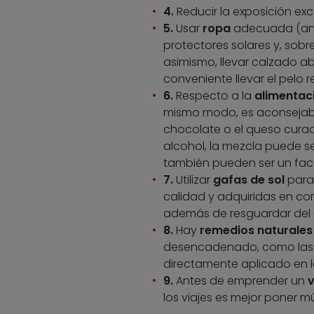
4.
Reducir la exposición exc
5.
Usar
ropa
adecuada (anch
protectores solares y, sobr
asimismo, llevar calzado ab
conveniente llevar el pelo 
6.
Respecto a la
alimentac
mismo modo, es aconsejabl
chocolate o el queso cura
alcohol, la mezcla puede s
también pueden ser un fact
7.
Utilizar
gafas de sol
para
calidad y adquiridas en co
además de resguardar del c
8.
Hay
remedios naturales
desencadenado, como las co
directamente aplicado en la
9.
Antes de emprender un
v
los viajes es mejor poner 