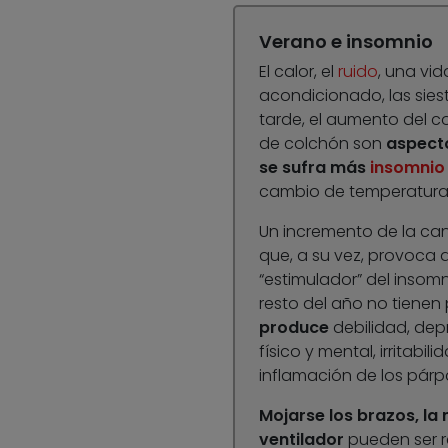
Verano e insomnio
El calor, el
ruido
, una vid
acondicionado, las sies
tarde, el aumento del c
de colchón son
aspecto
se sufra más
insomnio
cambio de temperatura y
Un incremento de la can
que, a su vez, provoca d
“estimulador” del insom
resto del año no tienen
produce
debilidad, dep
físico y mental, irritabil
inflamación de los párp
Mojarse los brazos, la 
ventilador
pueden ser r