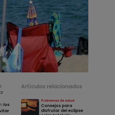
Artículos relacionados
o
ar
Problemas de salud
an
los
Consejos para
disfrutar del eclipse
vitar