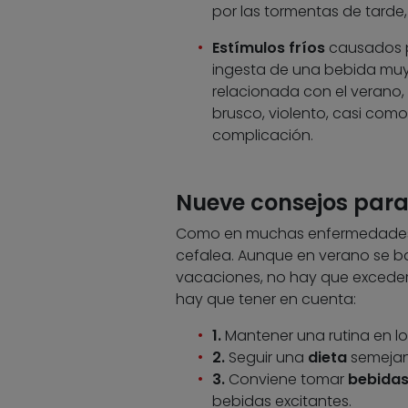
por las tormentas de tarde,
Estímulos fríos
causados po
ingesta de una bebida muy 
relacionada con el verano, y
brusco, violento, casi com
complicación.
Nueve consejos para 
Como en muchas enfermedades, lo
cefalea. Aunque en verano se baje
vacaciones, no hay que exceder
hay que tener en cuenta:
1.
Mantener una rutina en lo
2.
Seguir una
dieta
semejant
3.
Conviene tomar
bebida
bebidas excitantes.