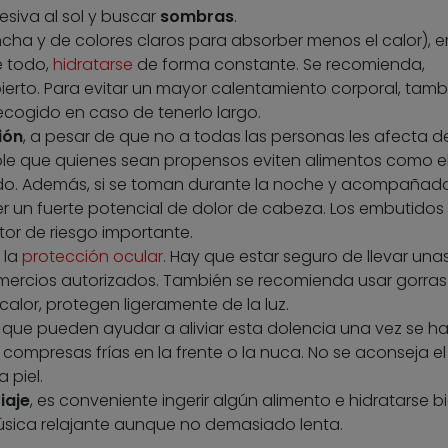
esiva al sol y buscar
sombras
.
a y de colores claros para absorber menos el calor), 
e todo,
hidratarse
de forma constante. Se recomienda,
ierto. Para evitar un mayor calentamiento corporal, tamb
recogido en caso de tenerlo largo.
ión
, a pesar de que no a todas las personas les afecta de
e que quienes sean propensos eviten alimentos como e
do. Además, si se toman durante la noche y acompañad
er un fuerte potencial de dolor de cabeza. Los embutidos
or de riesgo importante.
 la
protección ocular
. Hay que estar seguro de llevar una
mercios autorizados. También se recomienda usar gorras
alor, protegen ligeramente de la luz.
que pueden ayudar a aliviar esta dolencia una vez se h
mpresas frías en la frente o la nuca. No se aconseja el 
 piel.
iaje
, es conveniente ingerir algún alimento e hidratarse bi
música relajante aunque no demasiado lenta.