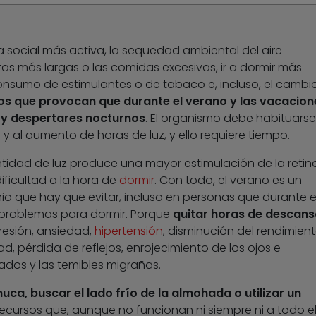
a social más activa, la sequedad ambiental del aire
tas más largas o las comidas excesivas, ir a dormir más
onsumo de estimulantes o de tabaco e, incluso, el cambi
s que provocan que durante el verano y las vacacion
y despertares nocturnos
. El organismo debe habituarse
 al aumento de horas de luz, y ello requiere tiempo.
tidad de luz produce una mayor estimulación de la retin
ificultad a la hora de
dormir
. Con todo, el verano es un
nio que hay que evitar, incluso en personas que durante e
 problemas para dormir. Porque
quitar horas de descans
resión, ansiedad,
hipertensión
, disminución del rendimien
idad, pérdida de reflejos, enrojecimiento de los ojos e
ados y las temibles migrañas.
nuca, buscar el lado frío de la almohada o utilizar un
ecursos que, aunque no funcionan ni siempre ni a todo e