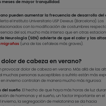
s meses de mayor tranquilidad
.
rano pueden aumentar la frecuencia de desarrollo del 
alerta el Instituto Universitario USP Dexeus (Barcelona). Los
relacionados con la modificación de costumbres respecto
esencia del sol, mucho más intenso que en otras estacion
e Neurología (SEN) advierte de que el calor y las alta
s
migrañas
(una de las cefaleas más graves).
 dolor de cabeza en verano?
rovocar dolor de cabeza en verano. Más allá de las al
al muchas personas susceptibles a sufrirlo están más ex
ue en invierno controlan de manera mucho más rigurosa:
s del sueño
. El hecho de que haya más horas de luz duran
ción de hormonas y el sueño, un factor importante en el
el invierno, la segregación de melatonina se da hacia