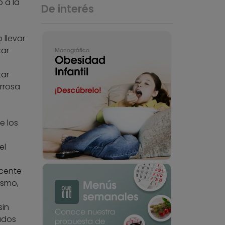
 a la
De interés
 llevar
car
tar
rrosa
e los
el
ucente
ismo,
sin
ados