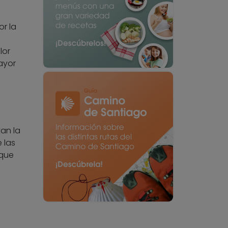
r la
lor
ayor
an la
 las
 que