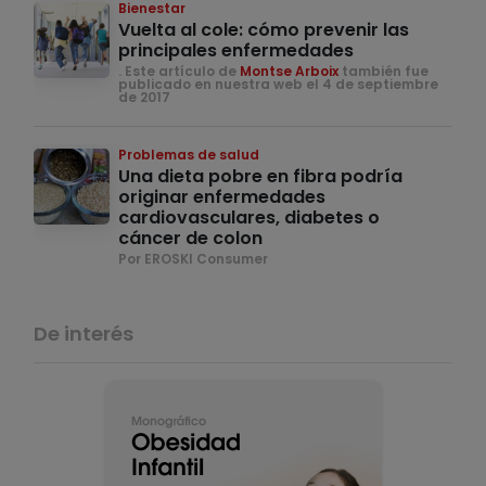
Bienestar
Vuelta al cole: cómo prevenir las
principales enfermedades
. Este artículo de
Montse Arboix
también fue
publicado en nuestra web el 4 de septiembre
de 2017
Problemas de salud
Una dieta pobre en fibra podría
originar enfermedades
cardiovasculares, diabetes o
cáncer de colon
Por EROSKI Consumer
De interés