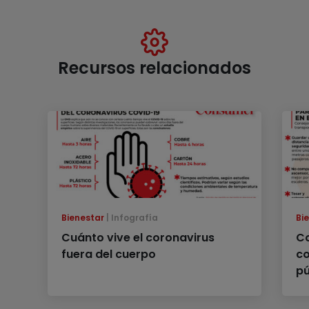
Recursos relacionados
Bienestar
Infografía
Bi
Cuánto vive el coronavirus
Co
fuera del cuerpo
co
pú