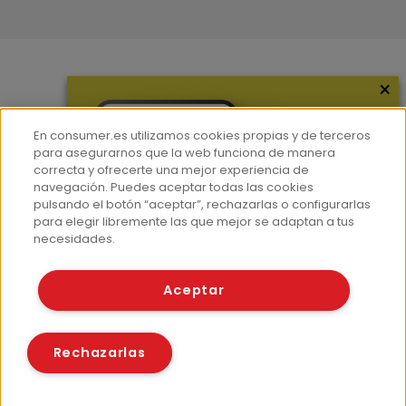
×
Más información
¿Quiénes somos?
En consumer.es utilizamos cookies propias y de terceros
Hemeroteca
para asegurarnos que la web funciona de manera
correcta y ofrecerte una mejor experiencia de
Contacto
navegación. Puedes aceptar todas las cookies
pulsando el botón “aceptar”, rechazarlas o configurarlas
Prensa
para elegir libremente las que mejor se adaptan a tus
Corpus Lingüístico Consumer
necesidades.
© Fundación EROSKI
Aceptar
Aviso legal
Políticas de privacidad
Políticas de cookies
Rechazarlas