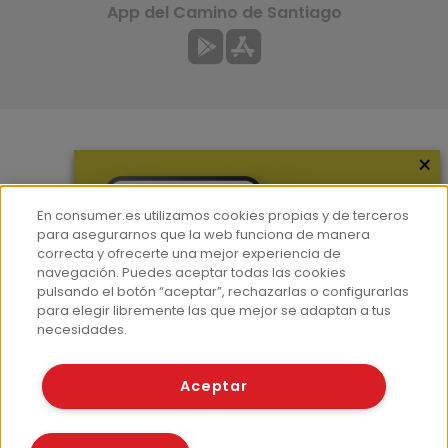
App del Camino de Santiago
×
Más información
¿Quiénes somos?
En consumer.es utilizamos cookies propias y de terceros
Hemeroteca
para asegurarnos que la web funciona de manera
correcta y ofrecerte una mejor experiencia de
Contacto
navegación. Puedes aceptar todas las cookies
pulsando el botón “aceptar”, rechazarlas o configurarlas
Prensa
para elegir libremente las que mejor se adaptan a tus
Corpus Lingüístico Consumer
necesidades.
© Fundación EROSKI
Aceptar
Aviso legal
Políticas de privacidad
Políticas de cookies