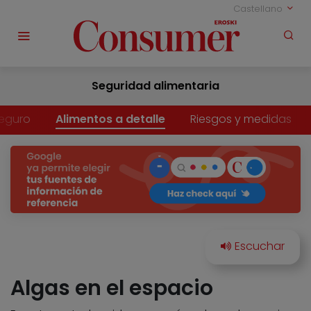
Castellano
Seguridad alimentaria
eguro
Alimentos a detalle
Riesgos y medidas
Algas en el espacio