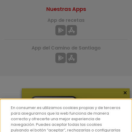
Nuestras Apps
App de recetas
App del Camino de Santiago
×
Más información
¿Quiénes somos?
En consumer.es utilizamos cookies propias y de terceros
Hemeroteca
para asegurarnos que la web funciona de manera
correcta y ofrecerte una mejor experiencia de
Contacto
navegación. Puedes aceptar todas las cookies
pulsando el botón “aceptar”, rechazarlas o configurarlas
Prensa