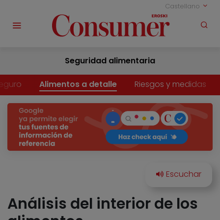
Castellano
Seguridad alimentaria
eguro
Alimentos a detalle
Riesgos y medidas
Análisis del interior de los