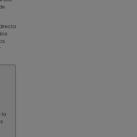
de
directa
ios
os.
r
 la
os