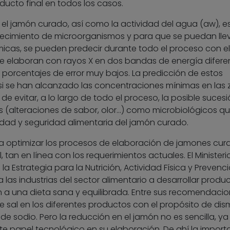
ducto final en todos los casos.
el jamón curado, así como la actividad del agua (aw), es
crecimiento de microorganismos y para que se puedan lle
icas, se pueden predecir durante todo el proceso con el
e elaboran con rayos X en dos bandas de energía diferen
orcentajes de error muy bajos. La predicción de estos
si se han alcanzado las concentraciones mínimas en las
o de evitar, a lo largo de todo el proceso, la posible suces
 (alteraciones de sabor, olor…) como microbiológicos q
idad y seguridad alimentaria del jamón curado.
ra optimizar los procesos de elaboración de jamones cur
 tan en línea con los requerimientos actuales. El Ministeri
a Estrategia para la Nutrición, Actividad Física y Prevenc
 las industrias del sector alimentario a desarrollar produ
 a una dieta sana y equilibrada. Entre sus recomendaci
e sal en los diferentes productos con el propósito de dism
 de sodio. Pero la reducción en el jamón no es sencilla, y
e papel tecnológico en su elaboración. De ahí la import