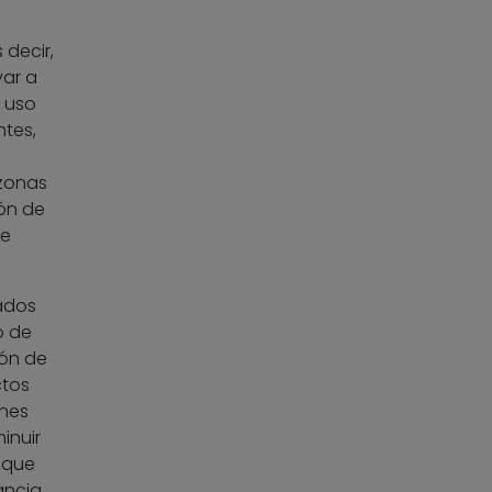
 decir,
var a
 uso
tes,
 zonas
ión de
ue
ados
o de
ión de
ctos
ones
inuir
a que
ancia