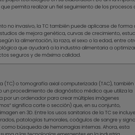
que permita realizar un fiel seguimiento de los procesos 
to no invasivo, la TC también puede aplicarse de forma 
estudios de mejora genética, curvas de crecimiento, estud
egún la alimentación, la raza, el sexo o la edad, entre otr
lógica que ayudará a la industria alimentaria a optimiza
tos seguros y de máxima calidad.
 (TC) o tomografía axial computerizada (TAC), también
 un procedimiento de diagnóstico médico que utiliza la
da por un ordenador para crear múltiples imágenes
mos” significa corte o sección) que, en su conjunto,
agen en 3D. Entre los usos sanitarios de la TC se incluye
rados, patologías tumorales, coágulos de sangre y sign
 como búsqueda de hemorragias internas. Ahora, esta
 suma a las tecnologías emergentes en la industria