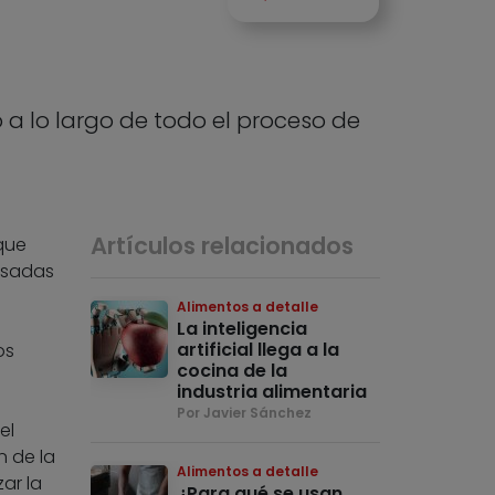
a lo largo de todo el proceso de
Artículos relacionados
que
cesadas
Alimentos a detalle
s
La inteligencia
artificial llega a la
os
cocina de la
industria alimentaria
n
Por Javier Sánchez
el
n de la
Alimentos a detalle
ar la
¿Para qué se usan