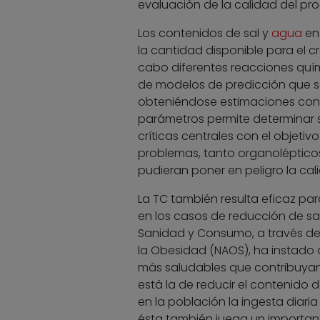
evaluación de la calidad del pro
Los contenidos de sal y
agua
en 
la cantidad disponible para el 
cabo diferentes reacciones quím
de modelos de predicción que s
obteniéndose estimaciones con p
parámetros permite determinar 
críticas centrales con el objetiv
problemas, tanto organolépticos
pudieran poner en peligro la cal
La TC también resulta eficaz pa
en los casos de reducción de sal,
Sanidad y Consumo, a través de l
la Obesidad (NAOS), ha instado a
más saludables que contribuyan
está la de reducir el contenido d
en la población la ingesta diaria
ésta también juega un important