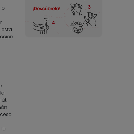
 o
r
 esta
ucción
e
la
útil
món
oceso
 la