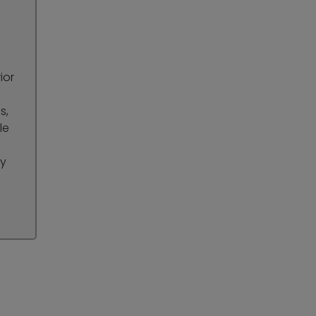
ior
s,
le
 y