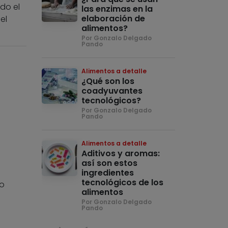
do el
las enzimas en la
elaboración de
el
alimentos?
Por Gonzalo Delgado
Pando
Alimentos a detalle
¿Qué son los
coadyuvantes
tecnológicos?
Por Gonzalo Delgado
Pando
Alimentos a detalle
Aditivos y aromas:
así son estos
ingredientes
tecnológicos de los
do
alimentos
Por Gonzalo Delgado
Pando