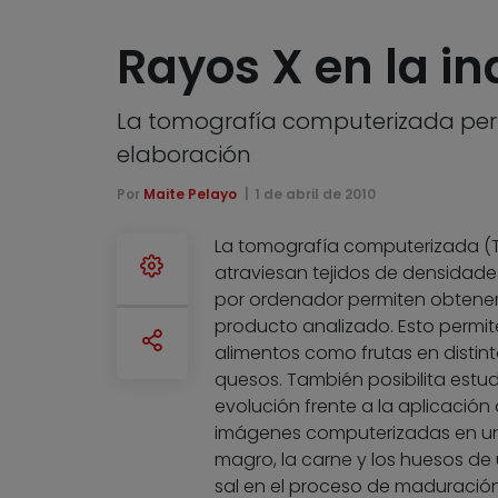
Rayos X en la in
La tomografía computerizada permi
elaboración
Por
Maite Pelayo
1 de abril de 2010
La tomografía computerizada (T
atraviesan tejidos de densidades
por ordenador permiten obtener
producto analizado. Esto permite 
alimentos como frutas en distin
quesos. También posibilita estud
evolución frente a la aplicación 
imágenes computerizadas en una 
magro, la carne y los huesos d
sal en el proceso de maduración 