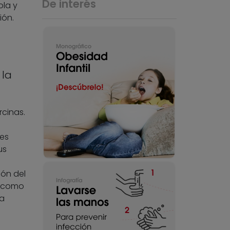
De interés
ola y
ión.
 la
rcinas.
tes
us
ión del
í como
la