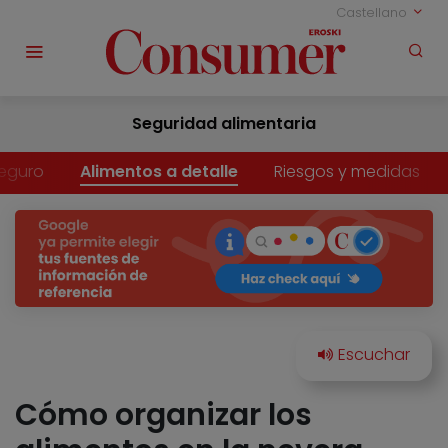
Castellano
Seguridad alimentaria
eguro
Alimentos a detalle
Riesgos y medidas
Cómo organizar los