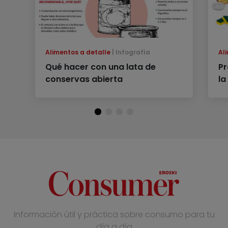
Alimentos a detalle
Infografía
Al
Qué hacer con una lata de
Pr
conservas abierta
la
Información útil y práctica sobre consumo para tu
día a día