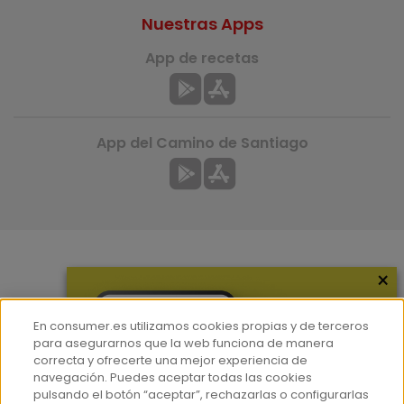
Nuestras Apps
App de recetas
App del Camino de Santiago
×
Más información
¿Quiénes somos?
En consumer.es utilizamos cookies propias y de terceros
Hemeroteca
para asegurarnos que la web funciona de manera
correcta y ofrecerte una mejor experiencia de
Contacto
navegación. Puedes aceptar todas las cookies
pulsando el botón “aceptar”, rechazarlas o configurarlas
Prensa