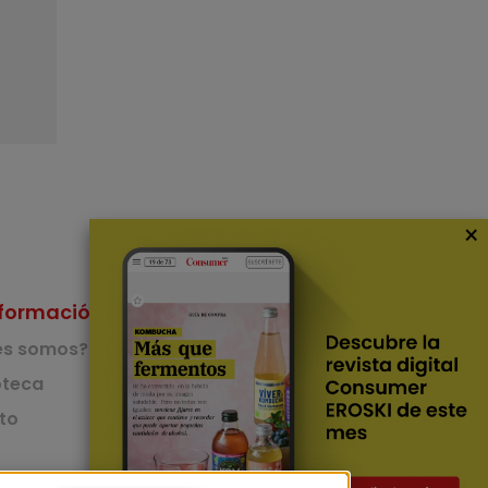
×
formación
Nuestras Apps
es somos?
App de recetas
teca
to
App del Camino de
Santiago