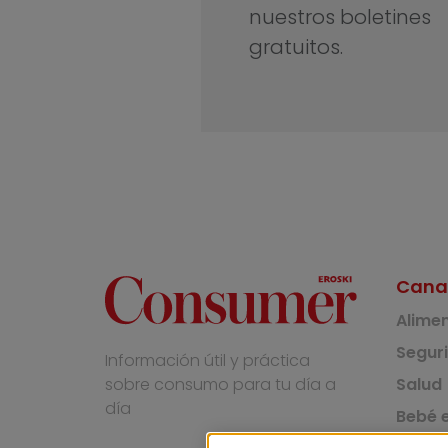
nuestros boletines
gratuitos.
Cana
Alime
Segur
Información útil y práctica
Salud
sobre consumo para tu día a
día
Bebé e