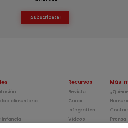
¡Subscríbete!
les
Recursos
Más in
ntación
Revista
¿Quién
idad alimentaria
Guías
Hemero
Infografías
Contac
 infancia
Vídeos
Prensa