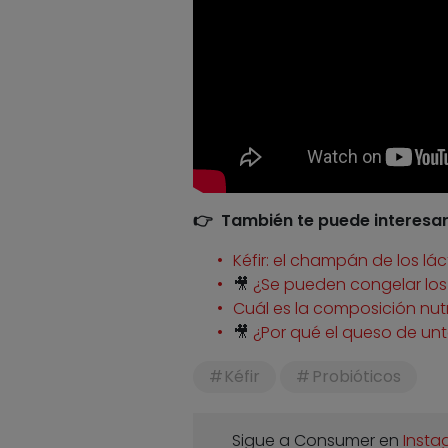
👉 También te puede interesa
Kéfir: el champán de los lá
🎥
¿Se pueden congelar los
Cuál es la composición nutri
🎥
¿Por qué el queso de unt
Kéfir
Probióticos
Sigue a Consumer en
Insta