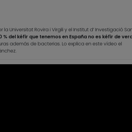
a Universitat Rovira i Virgili y el Institut d’ Investigació Sa
80 % del kéfir que tenemos en España no es kéfir de ver
ras además de bacterias. Lo explica en este vídeo el
ánchez.