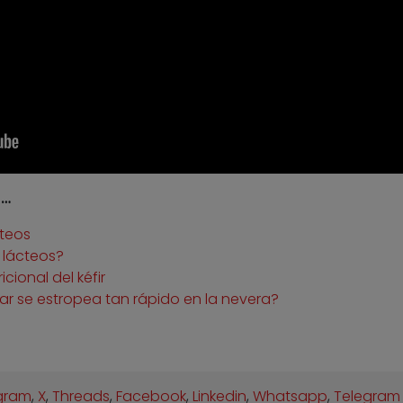
r…
cteos
 lácteos?
cional del kéfir
ar se estropea tan rápido en la nevera?
gram
,
X
,
Threads
,
Facebook
,
Linkedin
,
Whatsapp
,
Telegram