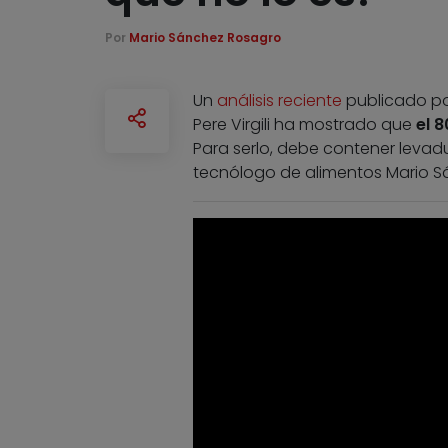
Por
Mario Sánchez Rosagro
Un
análisis reciente
publicado por l
Pere Virgili ha mostrado que
el 
Para serlo, debe contener levadu
tecnólogo de alimentos Mario S