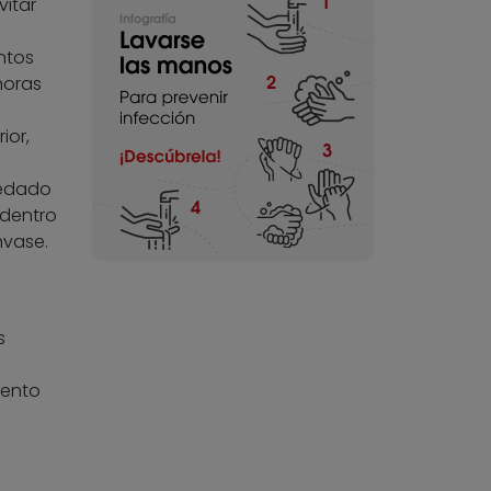
vitar
ntos
horas
ior,
uedado
 dentro
nvase.
s
iento