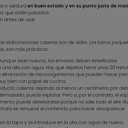
uta o verdura
en buen estado
y en su punto justo de mad
os que estén pasados.
n antes de usar.
 las elaboraciones caseras son de vidrio. Los tarros peque
s, son más prácticos.
 Aunque sean nuevos, los envases deben esterilizarse
 una olla con agua. Hay que dejarlos hervir unos 20 minu
a eliminación de microorganismos que pueden hacer perd
uy bien con papel de cocina.
producto caliente dejando al menos un centímetro por de
a demasiado, puede explotar. Pero si, por el contrario, el es
imento puede deteriorarse porque no sale todo el aire d
uchara se remueve el contenido para hacer desaparecer
 con la tapa y se introduce en la olla con agua de nuevo.