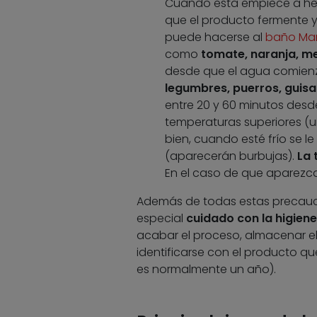
Cuando esta empiece a hervi
que el producto fermente y
puede hacerse al
baño Mar
como
tomate, naranja, m
desde que el agua comienza
legumbres, puerros, guisan
entre 20 y 60 minutos desd
temperaturas superiores (u
bien, cuando esté frío se l
(aparecerán burbujas).
La 
En el caso de que aparezc
Además de todas estas precaucio
especial
cuidado con la higiene 
acabar el proceso, almacenar el 
identificarse con el producto q
es normalmente un año).