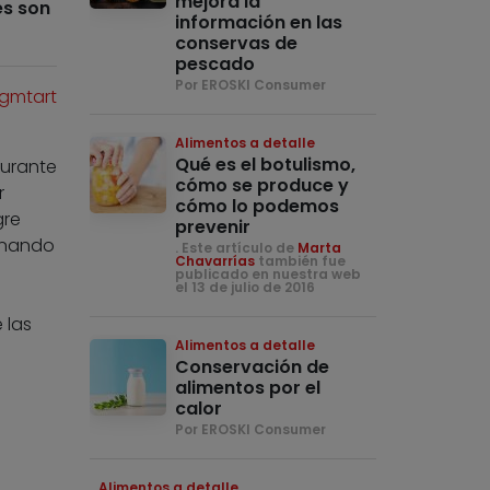
mejora la
es son
información en las
conservas de
pescado
Por EROSKI Consumer
agmtart
Alimentos a detalle
Qué es el botulismo,
durante
cómo se produce y
r
cómo lo podemos
gre
prevenir
inando
. Este artículo de
Marta
Chavarrías
también fue
publicado en nuestra web
el 13 de julio de 2016
 las
Alimentos a detalle
Conservación de
alimentos por el
calor
Por EROSKI Consumer
Alimentos a detalle