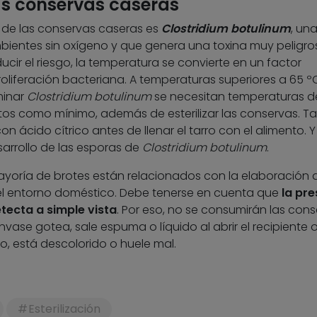
las conservas caseras
 de las conservas caseras es
Clostridium botulinum
, un
mbientes sin oxígeno y que genera una toxina muy peligro
ducir el riesgo, la temperatura se convierte en un factor
roliferación bacteriana. A temperaturas superiores a 65 ºC
minar
Clostridium botulinum
se necesitan temperaturas d
tos como mínimo, además de esterilizar las conservas. T
n ácido cítrico antes de llenar el tarro con el alimento. Y
sarrollo de las esporas de
Clostridium botulinum
.
yoría de brotes están relacionados con la elaboración 
 el entorno doméstico. Debe tenerse en cuenta que
la pre
etecta a simple vista
. Por eso, no se consumirán las cons
vase gotea, sale espuma o líquido al abrir el recipiente o
, está descolorido o huele mal.
Esterilización