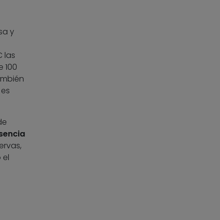
a
sa y
 las
e 100
ambién
 es
de
sencia
ervas,
 el