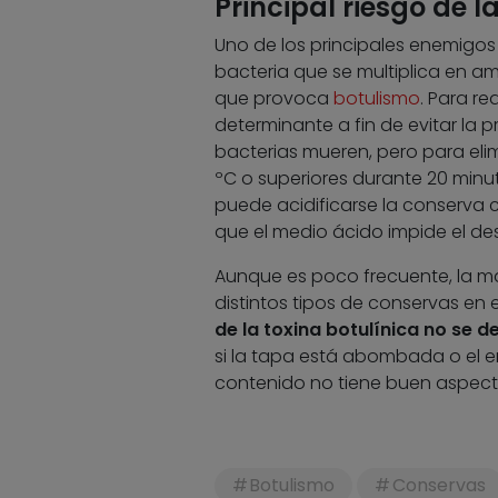
Principal riesgo de 
Uno de los principales enemigos
bacteria que se multiplica en a
que provoca
botulismo
. Para re
determinante a fin de evitar la p
bacterias mueren, pero para eli
ºC o superiores durante 20 minu
puede acidificarse la conserva co
que el medio ácido impide el de
Aunque es poco frecuente, la ma
distintos tipos de conservas en
de la toxina botulínica no se d
si la tapa está abombada o el en
contenido no tiene buen aspecto
Botulismo
Conservas