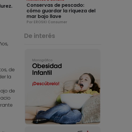
Conservas de pescado:
urez.
cómo guardar la riqueza del
mar bajo llave
Por EROSKI Consumer
De interés
ños,
tos, de
er la
bajo de
pacio
urante