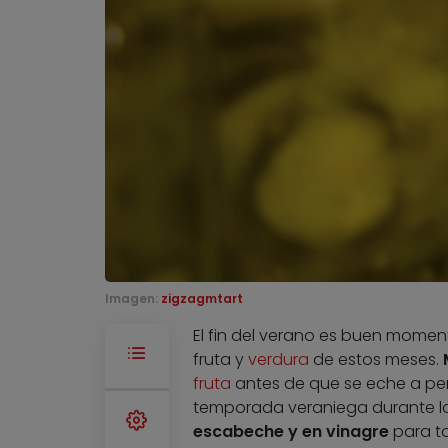
Imagen:
zigzagmtart
El fin del verano es buen mome
fruta y
verdura
de estos meses.
fruta
antes de que se eche a per
temporada veraniega durante lo
escabeche y en vinagre
para to