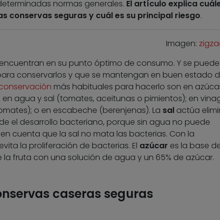
as determinadas normas generales.
El artículo explica cuál
as conservas seguras y cuál es su principal riesgo
.
Imagen:
zigz
 encuentran en su punto óptimo de consumo. Y se puede
para conservarlos y que se mantengan en buen estado 
 conservación
más habituales para hacerlo son en azúca
 en agua y sal (tomates, aceitunas o pimientos); en vina
 (tomates); o en escabeche (berenjenas). La
sal
actúa elim
e el desarrollo bacteriano, porque sin agua no puede
en cuenta que la sal no mata las bacterias. Con la
 evita la proliferación de bacterias. El
azúcar
es la base de
e la fruta con una solución de agua y un 65% de azúcar.
onservas caseras seguras