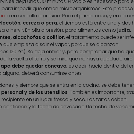
r, se deja unos 30 minutos. El vacío es necesario para e
 para impedir que entren microorganismos. Este proceso
ía
o en una olla a presión. Para el primer caso, y en alime
elocotón, cereza o pera
, el tiempo está entre una y dos 
 a hervir. En olla a presión, para alimentos como
judía,
tes, alcachofas o coliflor
, el tratamiento puede ser infer
e que empieza a salir el vapor, porque se alcanzan
nos 120 ºC). Se deja enfriar y, para comprobar que ha q
e da la vuelta al tarro y se mira que no haya quedado aire
tapa debe quedar cóncava
, es decir, hacia dentro del e
a alguna, deberá consumirse antes.
nes, y siempre que se entra en la cocina, se debe tener
personal y de los utensilios
. También es importante, tra
recipiente en un lugar fresco y seco. Los tarros deben
ue contienen y la fecha de envasado (la fecha de vencim