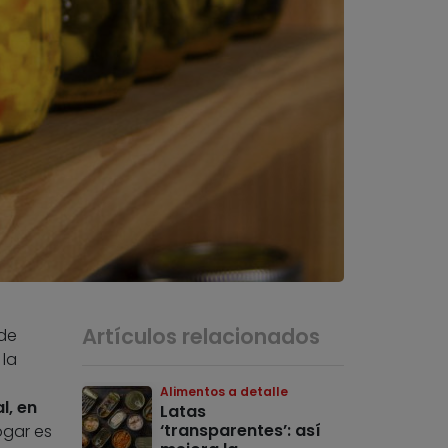
Artículos relacionados
de
 la
Alimentos a detalle
l, en
Latas
‘transparentes’: así
ogar es