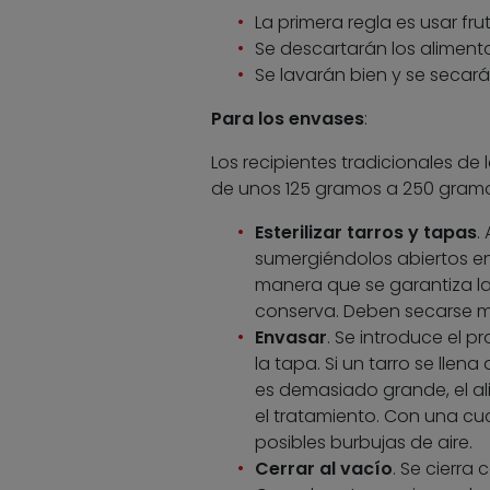
La primera regla es usar fr
Se descartarán los aliment
Se lavarán bien y se secará
Para los envases
:
Los recipientes tradicionales de
de unos 125 gramos a 250 gramo
Esterilizar tarros y tapas
.
sumergiéndolos abiertos en
manera que se garantiza l
conserva. Deben secarse m
Envasar
. Se introduce el 
la tapa. Si un tarro se llen
es demasiado grande, el al
el tratamiento. Con una c
posibles burbujas de aire.
Cerrar al vacío
. Se cierra