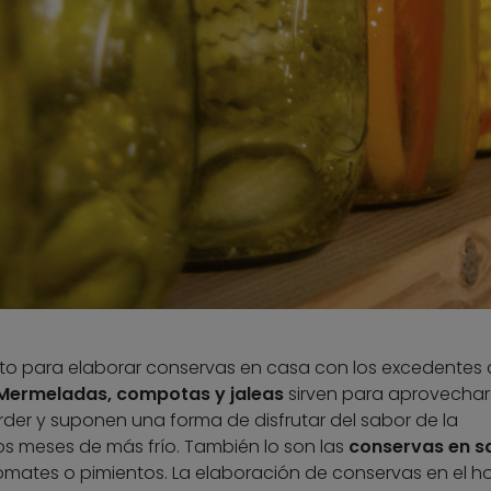
nto para elaborar conservas en casa con los excedentes 
Mermeladas, compotas y jaleas
sirven para aprovechar
der y suponen una forma de disfrutar del sabor de la
s meses de más frío. También lo son las
conservas en sa
mates o pimientos. La elaboración de conservas en el h